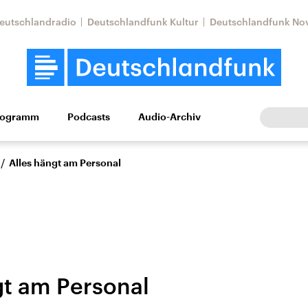
eutschlandradio
Deutschlandfunk Kultur
Deutschlandfunk No
rogramm
Podcasts
Audio-Archiv
Wirtschaft
Wissen
Kultur
Europa
Gesellschaf
/
Alles hängt am Personal
gt am Personal
Nahostkonflikt
Iran
le Beiträge,
Aktuelle Lage und
Aktuelle Lage und