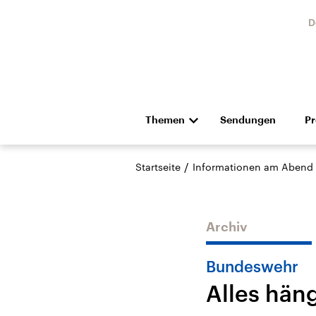
D
Themen
Sendungen
P
Die Nachrichten
Politik
/
Startseite
Informationen am Abend
Hörspiel und Feature
Musik
Archiv
Bundeswehr
Alles hän
Landtagswahl Sachsen-
USA
Anhalt 2026
Aktuel