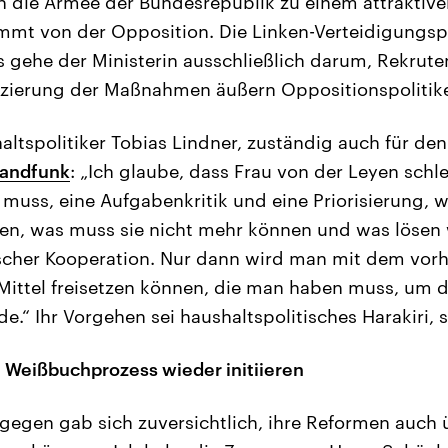
 die Armee der Bundesrepublik zu einem attraktive
mmt von der Opposition. Die Linken-Verteidigungspol
s gehe der Ministerin ausschließlich darum, Rekrut
zierung der Maßnahmen äußern Oppositionspolitike
ltspolitiker Tobias Lindner, zuständig auch für den
landfunk
: „Ich glaube, dass Frau von der Leyen schle
 muss, eine Aufgabenkritik und eine Priorisierung, 
, was muss sie nicht mehr können und was lösen wi
ischer Kooperation. Nur dann wird man mit dem vo
 Mittel freisetzen können, die man haben muss, um d
e.“ Ihr Vorgehen sei haushaltspolitisches Harakiri, 
l Weißbuchprozess wieder initiieren
gegen gab sich zuversichtlich, ihre Reformen auch 