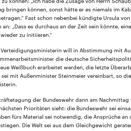
n zu können: „Ich habe die Zusage von Herrn Schäubl
g bringen können, sonst hätte er es niemals im Kab
getragen.“ Fast schon nebenbei kündigte Ursula von
 an: „Dass es durchaus an der Zeit sein könnte, ein
ieder zu initiieren.“
 Verteidigungsministerin will in Abstimmung mit Au
menarbeitsminister die deutsche Sicherheitspolit
 neue Weißbuch erarbeitet werden, die letzte Überar
n sei mit Außenminister Steinmeier vereinbart, so di
sterin.
kräftetagung der Bundeswehr dann am Nachmittag s
nächsten Prioritäten sieht: die Bundeswehr sei einsa
ben fürs Material sei notwendig, die Ansprüche an 
k stiegen. Die Welt sei aus dem Gleichgewicht gerate