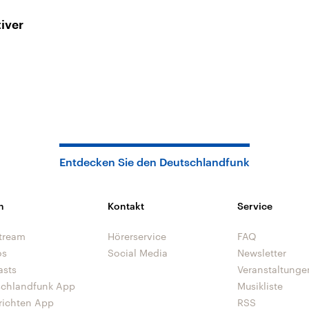
tiver
Entdecken Sie den Deutschlandfunk
n
Kontakt
Service
tream
Hörerservice
FAQ
os
Social Media
Newsletter
asts
Veranstaltunge
schlandfunk App
Musikliste
richten App
RSS