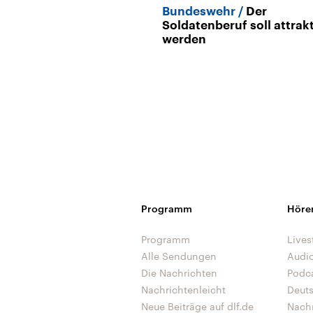
Bundeswehr
Der
Soldatenberuf soll attrak
werden
Programm
Höre
Programm
Lives
Alle Sendungen
Audi
Die Nachrichten
Podc
Nachrichtenleicht
Deut
Neue Beiträge auf dlf.de
Nach