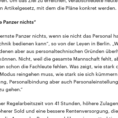
yen. Um das Ziel zu erreichen, verabschiedete heute
n Artikelgesetz, mit dem die Pläne konkret werden.
e Panzer nichts“
ernste Panzer nichts, wenn sie nicht das Personal h
nik bedienen kann“, so von der Leyen in Berlin. „W
n denen aber aus personaltechnischen Gründen über
önnen. Nicht, weil die gesamte Mannschaft fehlt, a
en schon die Fachleute fehlen. Was zeigt, wie stark
Modus reingehen muss, wie stark sie sich kümmer
ng, Personalbindung aber auch Personaleinstellung
zu gehen.“
ner Regelarbeitszeit von 41 Stunden, höhere Zulage
höherer Sold und eine bessere Rentenversorgung, di