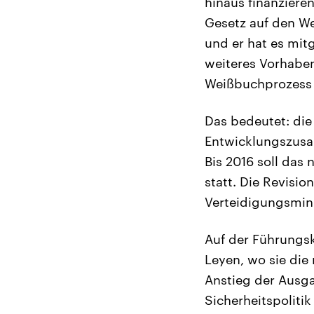
hinaus finanziere
Gesetz auf den We
und er hat es mit
weiteres Vorhaben
Weißbuchprozess w
Das bedeutet: die
Entwicklungszusam
Bis 2016 soll das
statt. Die Revisio
Verteidigungsmini
Auf der Führungs
Leyen, wo sie die 
Anstieg der Ausga
Sicherheitspoliti