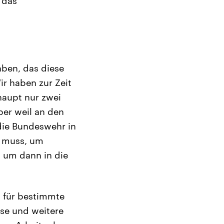
 das
aben, das diese
ir haben zur Zeit
haupt nur zwei
ber weil an den
 die Bundeswehr in
n muss, um
 um dann in die
n für bestimmte
ese und weitere