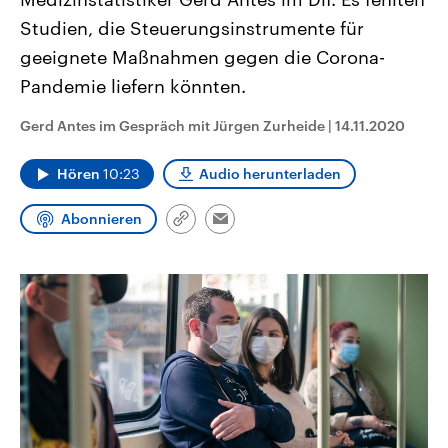
CDU, SPD und FDP regiert.-
aktuelle Weltgeschehen.
Studien, die Steuerungsinstrumente für
Umfragen, Prognosen,
Wahlprogramme, aktuelle Berichte
geeignete Maßnahmen gegen die Corona-
Sendungen
Programm
Podcasts
und Hintergründe zu den Parteien
und Kandidaten der anstehenden
Pandemie liefern könnten.
Wahl.
Audio-Archiv
Gerd Antes im Gespräch mit Jürgen Zurheide
|
14.11.2020
Hören
10:23
Audio herunterladen
Abonnieren
Link
Email
kopieren/teilen