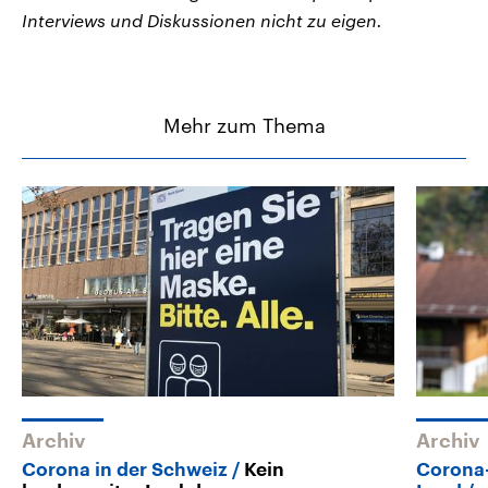
Interviews und Diskussionen nicht zu eigen.
Mehr zum Thema
Archiv
Archiv
Corona in der Schweiz
Kein
Corona