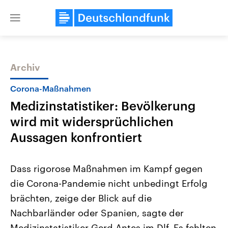
Close
menu
Archiv
Themen
Corona-Maßnahmen
Medizinstatistiker: Bevölkerung
wird mit widersprüchlichen
Aussagen konfrontiert
Dass rigorose Maßnahmen im Kampf gegen
Landtagswahl Sachsen-Anhalt
USA
die Corona-Pandemie nicht unbedingt Erfolg
2026
Aktuelle Beiträge, Analys
Alle Informationen
Hintergründe
brächten, zeige der Blick auf die
Sachsen-Anhalt wählt am 6.
Wirtschaftlich und militäri
September 2026 einen neuen
gehören die Vereinigten S
Nachbarländer oder Spanien, sagte der
Landtag. Seit 2021 wird das
den mächtigsten Ländern 
Bundesland von einer Koalition aus
Medizinstatistiker Gerd Antes im Dlf. Es fehlten
mit großem Einfluss auf d