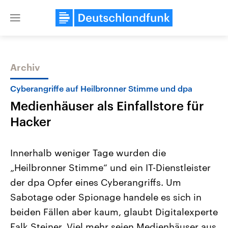
Close
menu
Archiv
Themen
Cyberangriffe auf Heilbronner Stimme und dpa
Medienhäuser als Einfallstore für
Hacker
Innerhalb weniger Tage wurden die
„Heilbronner Stimme“ und ein IT-Dienstleister
Landtagswahl Sachsen-Anhalt
USA
der dpa Opfer eines Cyberangriffs. Um
2026
Aktuelle Beiträge, Analys
Alle Informationen
Hintergründe
Sabotage oder Spionage handele es sich in
Sachsen-Anhalt wählt am 6.
Wirtschaftlich und militäri
September 2026 einen neuen
gehören die Vereinigten S
beiden Fällen aber kaum, glaubt Digitalexperte
Landtag. Seit 2021 wird das
den mächtigsten Ländern 
Falk Steiner. Viel mehr seien Medienhäuser aus
Bundesland von einer Koalition aus
mit großem Einfluss auf d