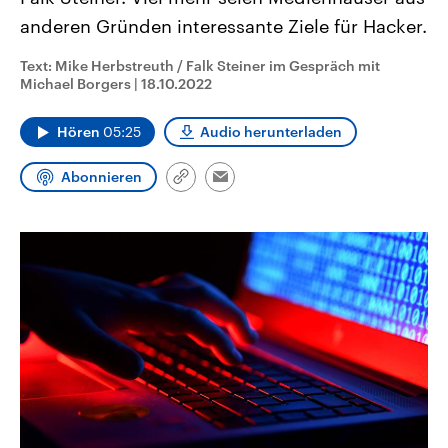
CDU, SPD und FDP regiert.-
aktuelle Weltgeschehen.
anderen Gründen interessante Ziele für Hacker.
Umfragen, Prognosen,
Wahlprogramme, aktuelle Berichte
Sendungen
Programm
Podcasts
und Hintergründe zu den Parteien
Text: Mike Herbstreuth / Falk Steiner im Gespräch mit
und Kandidaten der anstehenden
Michael Borgers
|
18.10.2022
Wahl.
Audio-Archiv
Hören
05:25
Audio herunterladen
Abonnieren
Link
Email
kopieren/teilen