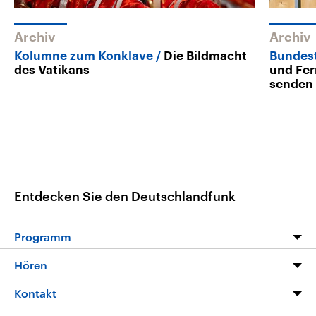
Archiv
Archiv
Kolumne zum Konklave
Die Bildmacht
Bundes
des Vatikans
und Fe
senden
Entdecken Sie den Deutschlandfunk
Programm
Programm
Hören
Alle Sendungen
Livestream
Kontakt
Die Nachrichten
Audios