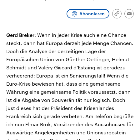
CDU, SPD und FDP regiert.-
aktuelle Weltgeschehen.
Umfragen, Prognosen,
Abonnieren
Wahlprogramme, aktuelle Berichte
Link
Emai
Sendungen
Programm
Podcasts
und Hintergründe zu den Parteien
kopieren/te
und Kandidaten der anstehenden
Wahl.
Gerd Breker:
Audio-Archiv
Wenn in jeder Krise auch eine Chance
steckt, dann hat Europa derzeit jede Menge Chancen.
Doch die Analyse der derzeitigen Lage der
Europäischen Union von Günther Oettinger, Helmut
Schmidt und Valéry Giscard d’Estaing ist geradezu
verheerend: Europa ist ein Sanierungsfall! Wenn die
Euro-Krise bewiesen hat, dass eine gemeinsame
Währung eine gemeinsame Politik voraussetzt, dann
ist die Abgabe von Souveränität nur logisch. Doch
just dieses hat der Präsident des Krisenlandes
Frankreich sich gerade verbeten. Am Telefon begrüße
ich nun Elmar Brok, Vorsitzender des Ausschusses für
Auswärtige Angelegenheiten und Unionsurgestein