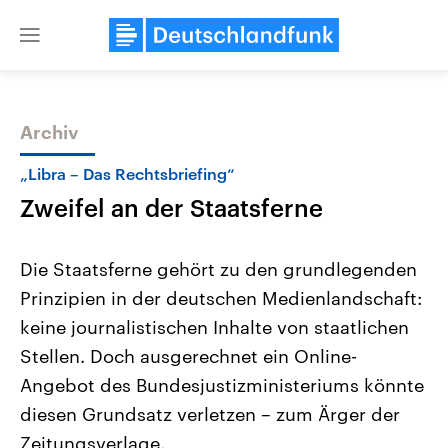
Close
menu
Archiv
Themen
„Libra – Das Rechtsbriefing“
Zweifel an der Staatsferne
Die Staatsferne gehört zu den grundlegenden
Prinzipien in der deutschen Medienlandschaft:
keine journalistischen Inhalte von staatlichen
Landtagswahl Sachsen-Anhalt
USA
Stellen. Doch ausgerechnet ein Online-
2026
Aktuelle Beiträge, Analys
Alle Informationen
Angebot des Bundesjustizministeriums könnte
Hintergründe
Sachsen-Anhalt wählt am 6.
Wirtschaftlich und militäri
diesen Grundsatz verletzen – zum Ärger der
September 2026 einen neuen
gehören die Vereinigten S
Landtag. Seit 2021 wird das
den mächtigsten Ländern 
Zeitungsverlage.
Bundesland von einer Koalition aus
mit großem Einfluss auf d