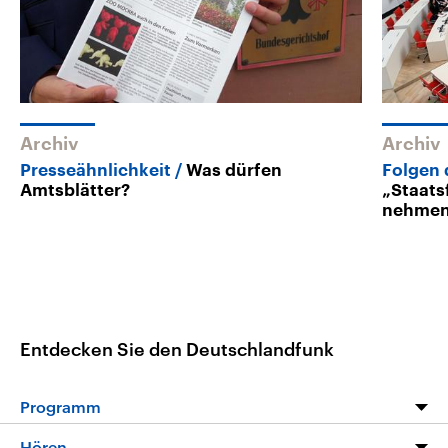
Archiv
Archiv
Presseähnlichkeit
Was dürfen
Folgen 
Amtsblätter?
„Staats
nehme
Entdecken Sie den Deutschlandfunk
Programm
Programm
Hören