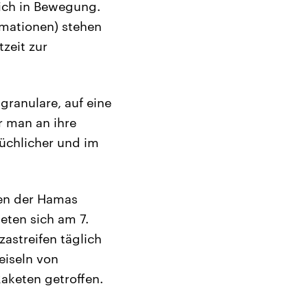
lich in Bewegung.
rmationen) stehen
zeit zur
granulare, auf eine
er man an ihre
üchlicher und im
ten der Hamas
eten sich am 7.
astreifen täglich
eiseln von
aketen getroffen.