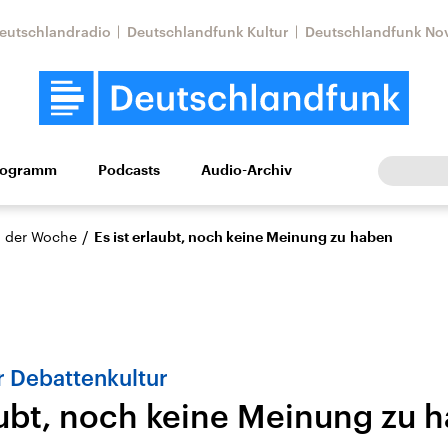
eutschlandradio
Deutschlandfunk Kultur
Deutschlandfunk No
rogramm
Podcasts
Audio-Archiv
Wirtschaft
Wissen
Kultur
Europa
Gesellschaf
/
 der Woche
Es ist erlaubt, noch keine Meinung zu haben
 Debattenkultur
laubt, noch keine Meinung zu 
tkonflikt
Iran
Faktenchecks
In unseren Faktenc
lle Lage und
Aktuelle Lage und