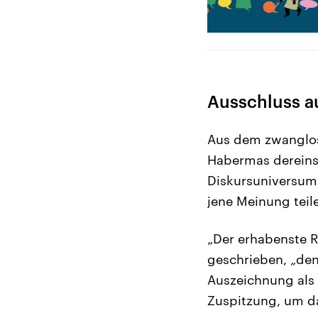
Ausschluss a
Aus dem zwanglos
Habermas dereinst
Diskursuniversum
jene Meinung teil
„Der erhabenste R
geschrieben, „den 
Auszeichnung als U
Zuspitzung, um d