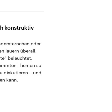
ch konstruktiv
ndersternchen oder
en lauern überall.
te“ beleuchtet,
timmten Themen so
zu diskutieren – und
en kann.