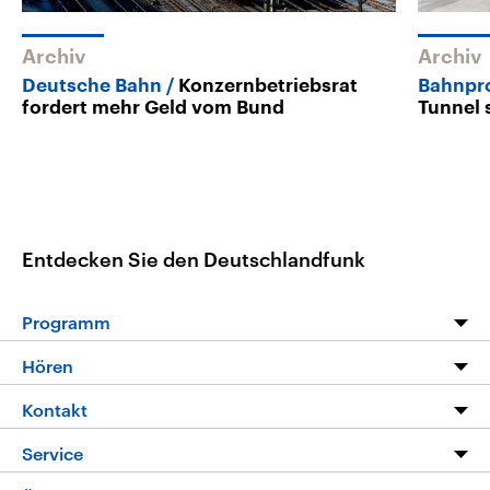
Archiv
Archiv
Deutsche Bahn
Konzernbetriebsrat
Bahnpro
fordert mehr Geld vom Bund
Tunnel 
Entdecken Sie den Deutschlandfunk
Programm
Programm
Hören
Alle Sendungen
Livestream
Kontakt
Die Nachrichten
Audios
Hörerservice
Service
Nachrichtenleicht
Podcasts
Social Media