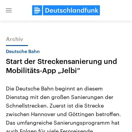
Close
menu
Archiv
Themen
Deutsche Bahn
Start der Streckensanierung und
Mobilitäts-App „Jelbi“
Die Deutsche Bahn beginnt an diesem
Dienstag mit den großen Sanierungen der
Landtagswahl Sachsen-Anhalt
USA
Schnellstrecken. Zuerst ist die Strecke
2026
Aktuelle Beiträge, Analys
Alle Informationen
Hintergründe
zwischen Hannover und Göttingen betroffen.
Sachsen-Anhalt wählt am 6.
Wirtschaftlich und militäri
September 2026 einen neuen
gehören die Vereinigten S
Das umfangreiche Sanierungsprogramm hat
Landtag. Seit 2021 wird das
den mächtigsten Ländern 
auch Folgen für viele Fernreisende.
Bundesland von einer Koalition aus
mit großem Einfluss auf d