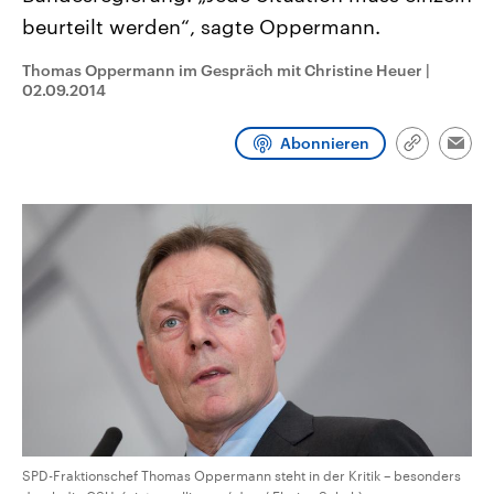
CDU, SPD und FDP regiert.-
aktuelle Weltgeschehen.
beurteilt werden“, sagte Oppermann.
Umfragen, Prognosen,
Wahlprogramme, aktuelle Berichte
Sendungen
Programm
Podcasts
und Hintergründe zu den Parteien
Thomas Oppermann im Gespräch mit Christine Heuer
|
und Kandidaten der anstehenden
02.09.2014
Wahl.
Audio-Archiv
Abonnieren
Link
Emai
kopieren/te
SPD-Fraktionschef Thomas Oppermann steht in der Kritik – besonders