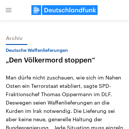
Close
menu
Archiv
Themen
Deutsche Waffenlieferungen
„Den Völkermord stoppen“
Man dürfe nicht zuschauen, wie sich im Nahen
Osten ein Terrorstaat etabliert, sagte SPD-
Fraktionschef Thomas Oppermann im DLF.
Landtagswahl Sachsen-Anhalt
USA
Deswegen seien Waffenlieferungen an die
2026
Aktuelle Beiträge, Analys
Alle Informationen
Kurden im Irak notwendig. Die Lieferung sei
Hintergründe
Sachsen-Anhalt wählt am 6.
Wirtschaftlich und militäri
aber keine neue, generelle Haltung der
September 2026 einen neuen
gehören die Vereinigten S
Landtag. Seit 2021 wird das
den mächtigsten Ländern 
Bundesregierung. „Jede Situation muss einzeln
Bundesland von einer Koalition aus
mit großem Einfluss auf d