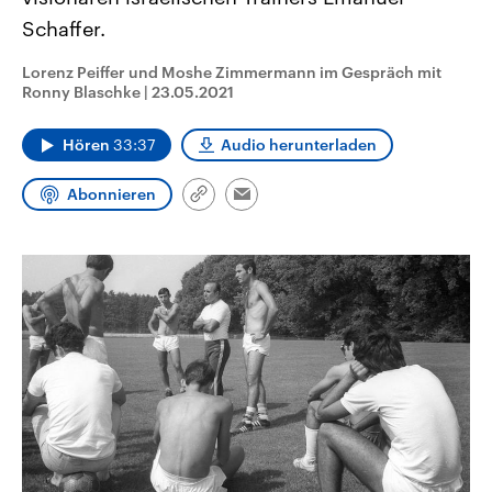
CDU, SPD und FDP regiert.-
aktuelle Weltgeschehen.
Schaffer.
Umfragen, Prognosen,
Wahlprogramme, aktuelle Berichte
Sendungen
Programm
Podcasts
und Hintergründe zu den Parteien
Lorenz Peiffer und Moshe Zimmermann im Gespräch mit
und Kandidaten der anstehenden
Ronny Blaschke
|
23.05.2021
Wahl.
Audio-Archiv
Hören
33:37
Audio herunterladen
Abonnieren
Link
Email
kopieren/teilen