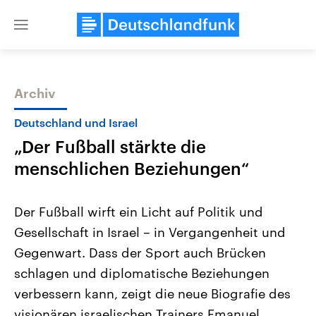
Close
menu
Archiv
Themen
Deutschland und Israel
„Der Fußball stärkte die
menschlichen Beziehungen“
Der Fußball wirft ein Licht auf Politik und
Gesellschaft in Israel – in Vergangenheit und
Landtagswahl Sachsen-Anhalt
USA
Gegenwart. Dass der Sport auch Brücken
2026
Aktuelle Beiträge, Analys
Alle Informationen
Hintergründe
schlagen und diplomatische Beziehungen
Sachsen-Anhalt wählt am 6.
Wirtschaftlich und militäri
September 2026 einen neuen
gehören die Vereinigten S
verbessern kann, zeigt die neue Biografie des
Landtag. Seit 2021 wird das
den mächtigsten Ländern 
visionären israelischen Trainers Emanuel
Bundesland von einer Koalition aus
mit großem Einfluss auf d