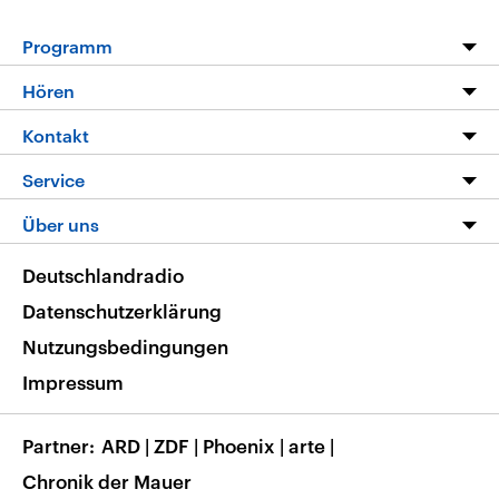
Programm
Programm
Hören
Alle Sendungen
Livestream
Kontakt
Die Nachrichten
Audios
Hörerservice
Service
Nachrichtenleicht
Podcasts
Social Media
FAQ
Über uns
Neue Beiträge auf dlf.de
Deutschlandfunk App
Newsletter
Deutschlandradio
Themen-Schwerpunkte
Nachrichten App
Deutschlandradio
Veranstaltungen
Presse
Frequenzen
Datenschutzerklärung
Musikliste
Ausbildung und Karriere
Nutzungsbedingungen
RSS
Transparenz
Impressum
Korrekturen
Barrierefreiheit
Partner
ARD
|
ZDF
|
Phoenix
|
arte
|
Chronik der Mauer