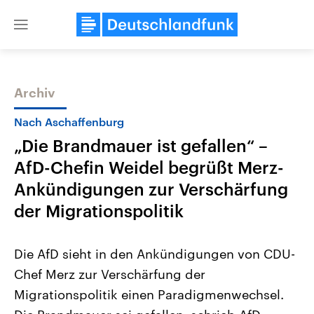
Close
menu
Archiv
Themen
Nach Aschaffenburg
„Die Brandmauer ist gefallen“ –
AfD-Chefin Weidel begrüßt Merz-
Ankündigungen zur Verschärfung
der Migrationspolitik
Landtagswahl Sachsen-Anhalt
USA
Die AfD sieht in den Ankündigungen von CDU-
2026
Aktuelle Beiträge, Analys
Alle Informationen
Hintergründe
Chef Merz zur Verschärfung der
Sachsen-Anhalt wählt am 6.
Wirtschaftlich und militäri
September 2026 einen neuen
gehören die Vereinigten S
Migrationspolitik einen Paradigmenwechsel.
Landtag. Seit 2021 wird das
den mächtigsten Ländern 
Bundesland von einer Koalition aus
mit großem Einfluss auf d