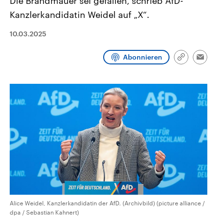
Die Brandmauer sei gefallen, schrieb AfD-
CDU, SPD und FDP regiert.-
aktuelle Weltgeschehen.
Kanzlerkandidatin Weidel auf „X“.
Umfragen, Prognosen,
Wahlprogramme, aktuelle Berichte
Sendungen
Programm
Podcasts
und Hintergründe zu den Parteien
10.03.2025
und Kandidaten der anstehenden
Wahl.
Audio-Archiv
Abonnieren
Link
Emai
kopieren/te
Alice Weidel, Kanzlerkandidatin der AfD. (Archivbild) (picture alliance /
dpa / Sebastian Kahnert)