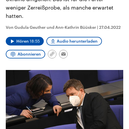
CDU, SPD und FDP regiert.-
aktuelle Weltgeschehen.
weniger Zerreißprobe, als manche erwartet
Umfragen, Prognosen,
Wahlprogramme, aktuelle Berichte
hatten.
Sendungen
Programm
Podcasts
und Hintergründe zu den Parteien
und Kandidaten der anstehenden
Wahl.
Von Gudula Geuther und Ann-Kathrin Büüsker
|
27.04.2022
Audio-Archiv
Hören
18:55
Audio herunterladen
Abonnieren
Link
Email
kopieren/teilen