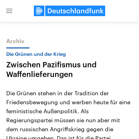
Close
menu
Archiv
Themen
Die Grünen und der Krieg
Zwischen Pazifismus und
Waffenlieferungen
Die Grünen stehen in der Tradition der
Friedensbewegung und werben heute für eine
Landtagswahl Sachsen-Anhalt
USA
feministische Außenpolitik. Als
2026
Aktuelle Beiträge, Analys
Alle Informationen
Hintergründe
Regierungspartei müssen sie nun aber mit
Sachsen-Anhalt wählt am 6.
Wirtschaftlich und militäri
September 2026 einen neuen
gehören die Vereinigten S
dem russischen Angriffskrieg gegen die
Landtag. Seit 2021 wird das
den mächtigsten Ländern 
Ukraine umgehen. Das ist für die Partei
Bundesland von einer Koalition aus
mit großem Einfluss auf d