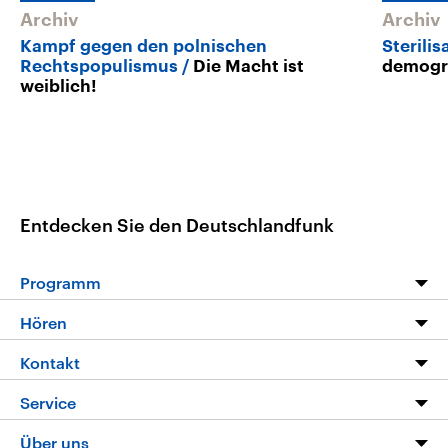
Archiv
Archiv
Kampf gegen den polnischen
Sterilis
Rechtspopulismus
Die Macht ist
demogr
weiblich!
Entdecken Sie den Deutschlandfunk
Programm
Programm
Hören
Alle Sendungen
Livestream
Kontakt
Die Nachrichten
Audios
Hörerservice
Service
Nachrichtenleicht
Podcasts
Social Media
FAQ
Über uns
Neue Beiträge auf dlf.de