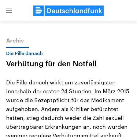
Close
menu
Archiv
Themen
Die Pille danach
Verhütung für den Notfall
Die Pille danach wirkt am zuverlässigsten
innerhalb der ersten 24 Stunden. Im März 2015
wurde die Rezeptpflicht für das Medikament
Landtagswahl Sachsen-Anhalt
USA
aufgehoben. Anders als Kritiker befürchtet
2026
Aktuelle Beiträge, Analys
Alle Informationen
hatten, stieg dadurch weder die Zahl sexuell
Hintergründe
Sachsen-Anhalt wählt am 6.
Wirtschaftlich und militäri
übertragbarer Erkrankungen an, noch wurden
September 2026 einen neuen
gehören die Vereinigten S
Landtag. Seit 2021 wird das
den mächtigsten Ländern 
weniger reguläre Verhütungsmittel verkauft.
Bundesland von einer Koalition aus
mit großem Einfluss auf d