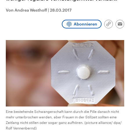
CDU, SPD und FDP regiert.-
aktuelle Weltgeschehen.
Umfragen, Prognosen,
Von Andrea Westhoff
|
28.03.2017
Wahlprogramme, aktuelle Berichte
Sendungen
Programm
Podcasts
und Hintergründe zu den Parteien
und Kandidaten der anstehenden
Abonnieren
Link
Wahl.
Emai
kopieren/te
Audio-Archiv
Eine bestehende Schwangerschaft kann durch die Pille danach nicht
mehr unterbrochen werden, aber Frauen in der Stillzeit sollten eine
Zeitlang nicht stillen oder sogar ganz aufhören. (picture alliance/ dpa/
Rolf Vennenbernd)