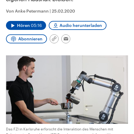
CDU, SPD und FDP regiert.-
aktuelle Weltgeschehen.
Umfragen, Prognosen,
Von Anke Petermann
|
25.02.2020
Wahlprogramme, aktuelle Berichte
Sendungen
Programm
Podcasts
und Hintergründe zu den Parteien
und Kandidaten der anstehenden
Hören
05:16
Audio herunterladen
Wahl.
Audio-Archiv
Abonnieren
Link
Email
kopieren/teilen
Das FZI in Karlsruhe erforscht die Interaktion des Menschen mit