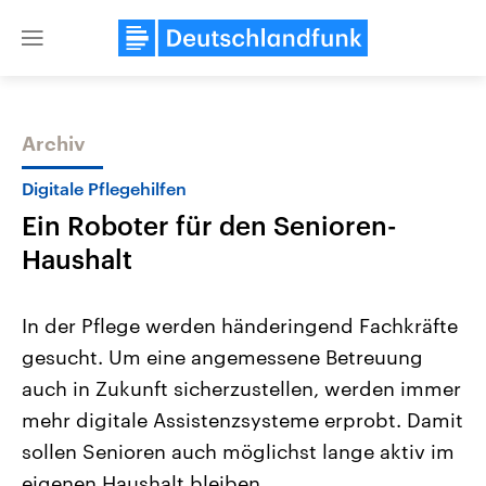
Close
menu
Archiv
Themen
Digitale Pflegehilfen
Ein Roboter für den Senioren-
Haushalt
In der Pflege werden händeringend Fachkräfte
gesucht. Um eine angemessene Betreuung
Landtagswahl Sachsen-Anhalt
USA
auch in Zukunft sicherzustellen, werden immer
2026
Aktuelle Beiträge, Analys
Alle Informationen
Hintergründe
mehr digitale Assistenzsysteme erprobt. Damit
Sachsen-Anhalt wählt am 6.
Wirtschaftlich und militäri
September 2026 einen neuen
gehören die Vereinigten S
sollen Senioren auch möglichst lange aktiv im
Landtag. Seit 2021 wird das
den mächtigsten Ländern 
eigenen Haushalt bleiben.
Bundesland von einer Koalition aus
mit großem Einfluss auf d