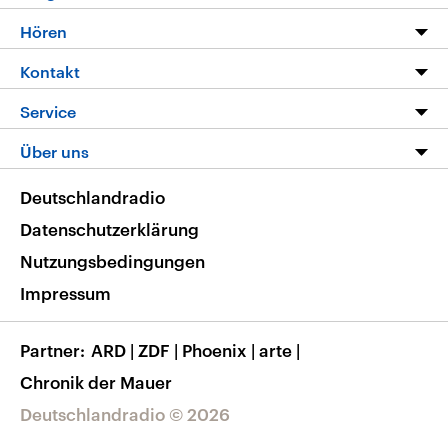
Programm
Hören
Alle Sendungen
Livestream
Kontakt
Die Nachrichten
Audios
Hörerservice
Service
Nachrichtenleicht
Podcasts
Social Media
FAQ
Über uns
Neue Beiträge auf dlf.de
Deutschlandfunk App
Newsletter
Deutschlandradio
Themen-Schwerpunkte
Nachrichten App
Deutschlandradio
Veranstaltungen
Presse
Frequenzen
Datenschutzerklärung
Musikliste
Ausbildung und Karriere
Nutzungsbedingungen
RSS
Transparenz
Impressum
Korrekturen
Barrierefreiheit
Partner
ARD
|
ZDF
|
Phoenix
|
arte
|
Chronik der Mauer
Deutschlandradio © 2026