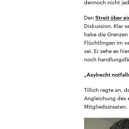
dennoch nicht jed
Den
Streit über e
Diskussion. Klar s
habe die Grenzen d
Flüchtlingen im 
sei. Er sehe es h
noch handlungsfä
„Asylrecht notfall
Tillich regte an, 
Angleichung des e
Mitgliedsstaaten.