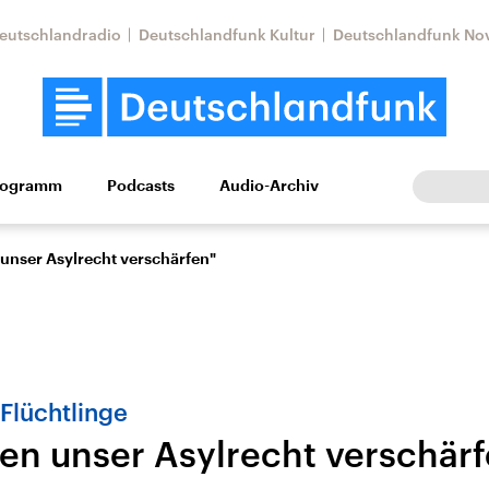
eutschlandradio
Deutschlandfunk Kultur
Deutschlandfunk No
rogramm
Podcasts
Audio-Archiv
Wirtschaft
Wissen
Kultur
Europa
Gesellschaf
unser Asylrecht verschärfen"
Flüchtlinge
en unser Asylrecht verschär
Nahostkonflikt
Iran
le Beiträge,
Aktuelle Lage und
Aktuelle Lage und