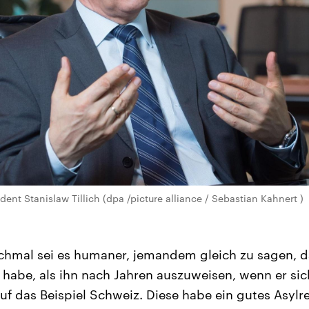
ent Stanislaw Tillich (dpa /picture alliance / Sebastian Kahnert )
nchmal sei es humaner, jemandem gleich zu sagen, da
 habe, als ihn nach Jahren auszuweisen, wenn er si
auf das Beispiel Schweiz. Diese habe ein gutes Asylr