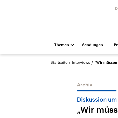
D
Themen
Sendungen
P
Die Nachrichten
Politik
/
/
Startseite
Interviews
"Wir müssen 
Hörspiel und Feature
Musik
Archiv
Diskussion um 
„Wir müss
Landtagswahl Sachsen-
USA
Anhalt 2026
Aktuel