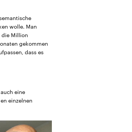
e semantische
nken wolle. Man
 die Million
r Monaten gekommen
ufpassen, dass es
i auch eine
den einzelnen