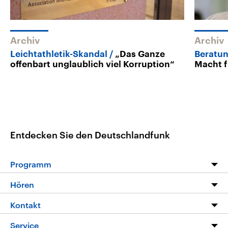
Archiv
Archiv
Leichtathletik-Skandal
„Das Ganze
Beratu
offenbart unglaublich viel Korruption“
Macht 
Entdecken Sie den Deutschlandfunk
Programm
Programm
Hören
Alle Sendungen
Livestream
Kontakt
Die Nachrichten
Audios
Hörerservice
Service