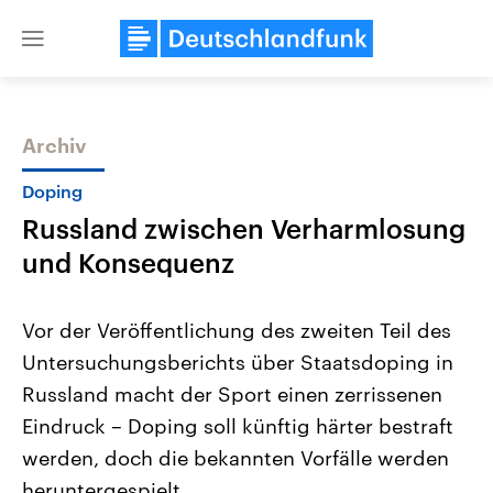
Close
menu
Archiv
Themen
Doping
Russland zwischen Verharmlosung
und Konsequenz
Vor der Veröffentlichung des zweiten Teil des
Untersuchungsberichts über Staatsdoping in
Landtagswahl Sachsen-Anhalt
USA
Russland macht der Sport einen zerrissenen
2026
Aktuelle Beiträge, Analys
Alle Informationen
Hintergründe
Eindruck – Doping soll künftig härter bestraft
Sachsen-Anhalt wählt am 6.
Wirtschaftlich und militäri
September 2026 einen neuen
gehören die Vereinigten S
werden, doch die bekannten Vorfälle werden
Landtag. Seit 2021 wird das
den mächtigsten Ländern 
heruntergespielt.
Bundesland von einer Koalition aus
mit großem Einfluss auf d