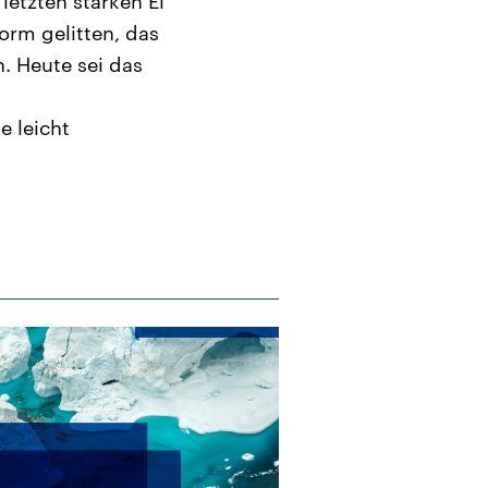
letzten starken El
rm gelitten, das
. Heute sei das
e leicht