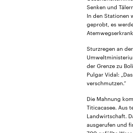
Senken und Tälern
In den Stationen
geprobt, es werd
Atemwegserkranku
Sturzregen an de
Umweltministerium
der Grenze zu Bol
Pulgar Vidal: „Da
verschmutzen.“
Die Mahnung komm
Titicacasee. Aus t
Landwirtschaft. 
ausgerufen und fi