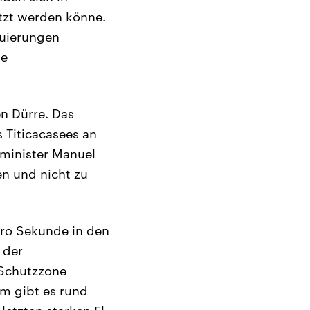
etzt werden könne.
kuierungen
he
n Dürre. Das
 Titicacasees an
tminister Manuel
en und nicht zu
pro Sekunde in den
 der
 Schutzzone
em gibt es rund