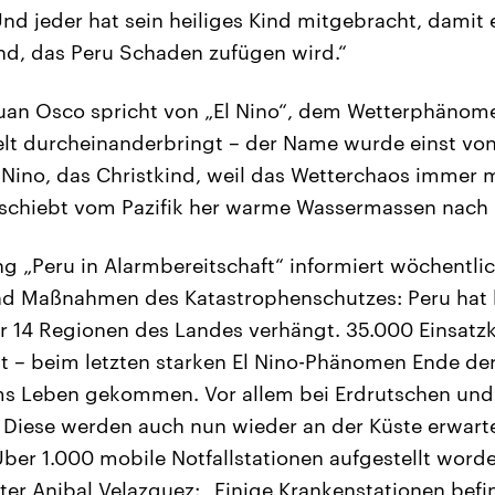
nd jeder hat sein heiliges Kind mitgebracht, damit 
nd, das Peru Schaden zufügen wird.“
uan Osco spricht von „El Nino“, dem Wetterphänome
lt durcheinanderbringt – der Name wurde einst von 
l Nino, das Christkind, weil das Wetterchaos immer
 schiebt vom Pazifik her warme Wassermassen nach
 „Peru in Alarmbereitschaft“ informiert wöchentli
d Maßnahmen des Katastrophenschutzes: Peru hat 
 14 Regionen des Landes verhängt. 35.000 Einsatzkr
eit – beim letzten starken El Nino-Phänomen Ende de
 Leben gekommen. Vor allem bei Erdrutschen und
Diese werden auch nun wieder an der Küste erwarte
Über 1.000 mobile Notfallstationen aufgestellt worde
er Anibal Velazquez: „Einige Krankenstationen befi