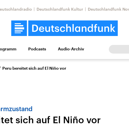
eutschlandradio
Deutschlandfunk Kultur
Deutschlandfunk No
rogramm
Podcasts
Audio-Archiv
Wirtschaft
Wissen
Kultur
Europa
Gesellschaf
/
Peru bereitet sich auf El Niño vor
larmzustand
tet sich auf El Niño vor
Nahostkonflikt
Iran
le Beiträge,
Aktuelle Lage und
Aktuelle Lage und