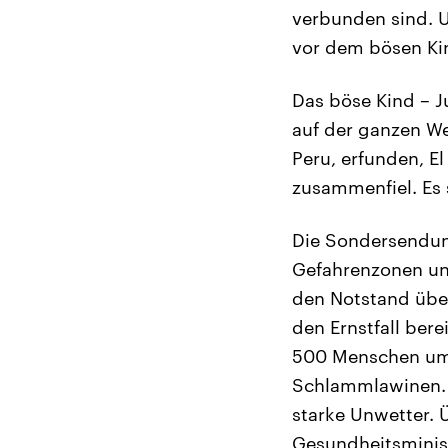
verbunden sind. U
vor dem bösen Ki
Das böse Kind – J
auf der ganzen We
Peru, erfunden, E
zusammenfiel. Es
Die Sondersendung
Gefahrenzonen un
den Notstand über
den Ernstfall ber
500 Menschen ums
Schlammlawinen. 
starke Unwetter. 
Gesundheitsminist