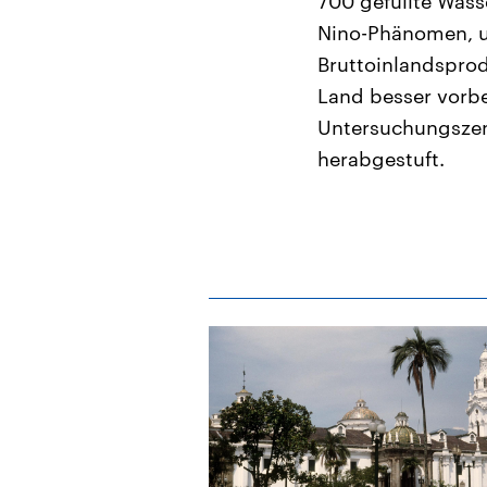
700 gefüllte Wass
Nino-Phänomen, um
Bruttoinlandsprod
Land besser vorbe
Untersuchungszent
herabgestuft.