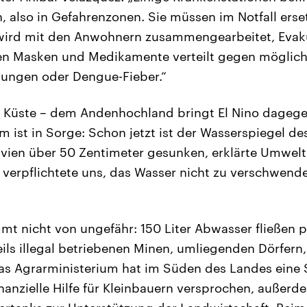
, also in Gefahrenzonen. Sie müssen im Notfall ers
 wird mit den Anwohnern zusammengearbeitet, Eva
en Masken und Medikamente verteilt gegen möglic
ngen oder Dengue-Fieber.“
r Küste – dem Andenhochland bringt El Nino dagege
 ist in Sorge: Schon jetzt ist der Wasserspiegel des
ivien über 50 Zentimeter gesunken, erklärte Umwel
s verpflichtete uns, das Wasser nicht zu verschwend
t nicht von ungefähr: 150 Liter Abwasser fließen 
eils illegal betriebenen Minen, umliegenden Dörfern,
Das Agrarministerium hat im Süden des Landes eine
nanzielle Hilfe für Kleinbauern versprochen, außerd