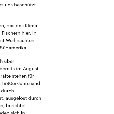
es uns beschützt
n, das das Klima
Fischern hier, in
 mit Weihnachten
 Südamerika.
ch über
bereits im August
äfte stehen für
r 1990er-Jahre sind
 durch
t, ausgelöst durch
n, berichtet
nden sich in