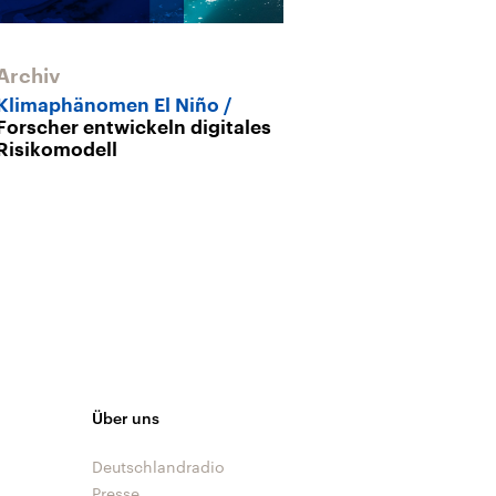
Archiv
Klimaphänomen El Niño
Forscher entwickeln digitales
Risikomodell
Über uns
Deutschlandradio
Presse