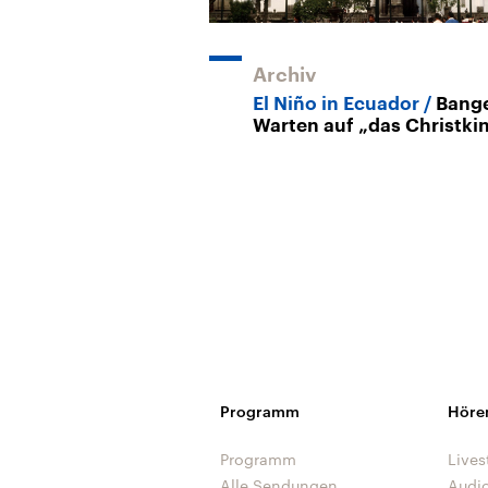
Archiv
El Niño in Ecuador
Bang
Warten auf „das Christki
Programm
Höre
Programm
Lives
Alle Sendungen
Audi