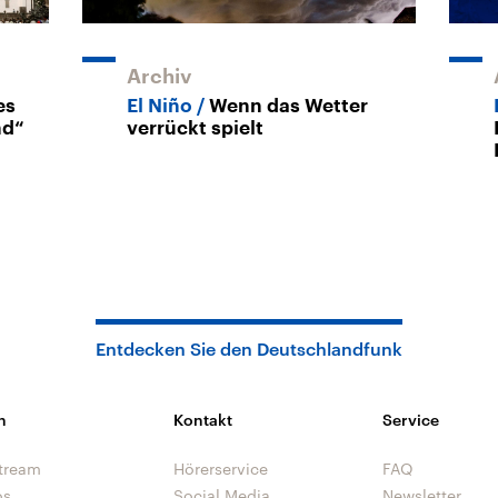
Archiv
es
El Niño
Wenn das Wetter
nd“
verrückt spielt
Entdecken Sie den Deutschlandfunk
n
Kontakt
Service
tream
Hörerservice
FAQ
os
Social Media
Newsletter