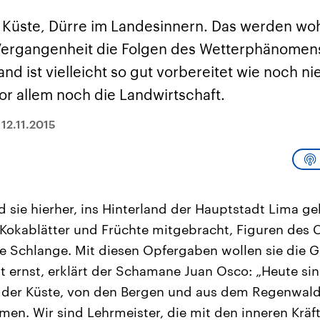
sen und
Hintergründe
Hintergründe
Der Überfall der
Der Iran – seit der
rgründe
 Küste, Dürre im Landesinnern. Das werden wo
haftlich und
palästinensischen
Islamischen Revolu
risch gehören die
Terrororganisation
1979 auch Islamisc
 Vergangenheit die Folgen des Wetterphänomens
igten Staaten zu
Hamas im Oktober 2023
Republik Iran – ist e
ächtigsten
auf Israel hat in der
von einem
and ist vielleicht so gut vorbereitet wie noch ni
n der Erde, mit
Region wieder die
Religionsführer auto
 Einfluss auf das
Gewalt entfacht. Israel
regierter Staat im 
or allem noch die Landwirtschaft.
le Weltgeschehen.
möchte die Hamas
Osten. Eine Feindsc
zerstören. Diese wird wie
zu Israel und zu de
die Hisbollah im Libanon
ist fest in der
|
12.11.2015
vom Iran unterstützt.
Staatsideologie
verankert.
d sie hierher, ins Hinterland der Hauptstadt Lima 
okablätter und Früchte mitgebracht, Figuren des C
e Schlange. Mit diesen Opfergaben wollen sie die G
st ernst, erklärt der Schamane Juan Osco: „Heute s
n der Küste, von den Bergen und aus dem Regenwald
. Wir sind Lehrmeister, die mit den inneren Kräf