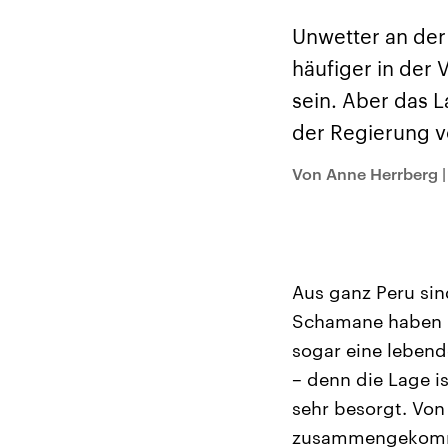
Alle Informationen
Analy
Sachsen-Anhalt wählt
Hinte
Unwetter an der
am 6. September 2026
Wirtsc
einen neuen Landtag.
militä
häufiger in der
Seit 2021 wird das
Verein
Bundesland von einer
den m
sein. Aber das L
Koalition aus CDU, SPD
Länder
und FDP regiert.-
großem
der Regierung v
Umfragen, Prognosen,
aktuel
Wahlprogramme,
aktuelle Berichte und
Von Anne Herrberg
Hintergründe zu den
Parteien und Kandidaten
der anstehenden Wahl.
Aus ganz Peru sin
Schamane haben K
sogar eine lebend
– denn die Lage i
sehr besorgt. Vo
zusammengekommen