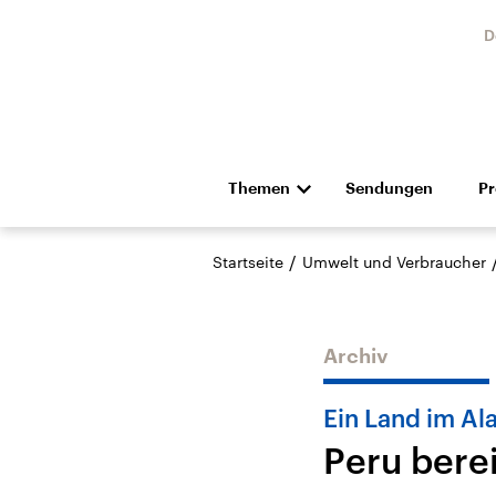
D
Themen
Sendungen
P
Die Nachrichten
Politik
/
Startseite
Umwelt und Verbraucher
Hörspiel und Feature
Musik
Archiv
Ein Land im A
Peru berei
Landtagswahl Sachsen-
USA
Anhalt 2026
Aktuel