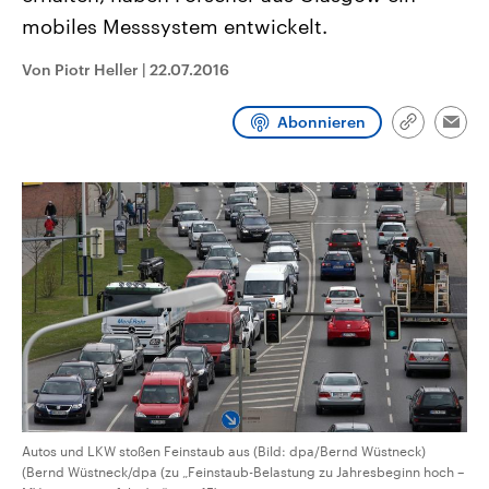
aktuelle Weltgeschehen.
Diese wird wie die Hisboll
mobiles Messsystem entwickelt.
Libanon vom Iran unterstüt
Sendungen
Programm
Podcasts
Von Piotr Heller
|
22.07.2016
Audio-Archiv
Abonnieren
Link
Emai
kopieren/te
Autos und LKW stoßen Feinstaub aus (Bild: dpa/Bernd Wüstneck)
(Bernd Wüstneck/dpa (zu „Feinstaub-Belastung zu Jahresbeginn hoch –