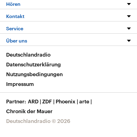
Programm
Hören
Alle Sendungen
Livestream
Kontakt
Die Nachrichten
Audios
Hörerservice
Service
Nachrichtenleicht
Podcasts
Social Media
FAQ
Über uns
Neue Beiträge auf dlf.de
Deutschlandfunk App
Newsletter
Deutschlandradio
Themen-Schwerpunkte
Nachrichten App
Deutschlandradio
Veranstaltungen
Presse
Frequenzen
Datenschutzerklärung
Musikliste
Ausbildung und Karriere
Nutzungsbedingungen
RSS
Transparenz
Impressum
Korrekturen
Barrierefreiheit
Partner
ARD
|
ZDF
|
Phoenix
|
arte
|
Chronik der Mauer
Deutschlandradio © 2026