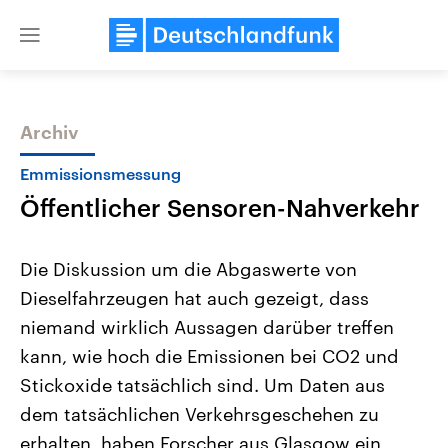
Close
menu
Archiv
Themen
Emmissionsmessung
Öffentlicher Sensoren-Nahverkehr
Die Diskussion um die Abgaswerte von
Dieselfahrzeugen hat auch gezeigt, dass
niemand wirklich Aussagen darüber treffen
USA
Nahostkonflikt
kann, wie hoch die Emissionen bei CO2 und
Aktuelle Beiträge, Analysen und
Aktuelle Lage und Hinter
Der Überfall der palästine
Hintergründe
Stickoxide tatsächlich sind. Um Daten aus
Wirtschaftlich und militärisch
Terrororganisation Hamas
dem tatsächlichen Verkehrsgeschehen zu
gehören die Vereinigten Staaten zu
Oktober 2023 auf Israel ha
den mächtigsten Ländern der Erde,
Region wieder die Gewalt 
erhalten, haben Forscher aus Glasgow ein
mit großem Einfluss auf das
Israel möchte die Hamas z