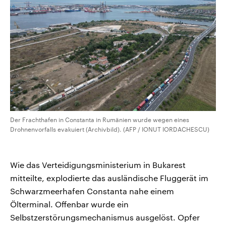
CDU, SPD und FDP regiert.-
aktuelle Weltgeschehen.
Umfragen, Prognosen,
Wahlprogramme, aktuelle Berichte
Sendungen
Programm
Podcasts
und Hintergründe zu den Parteien
und Kandidaten der anstehenden
Wahl.
Audio-Archiv
Der Frachthafen in Constanta in Rumänien wurde wegen eines
Drohnenvorfalls evakuiert (Archivbild). (AFP / IONUT IORDACHESCU)
Wie das Verteidigungsministerium in Bukarest
mitteilte, explodierte das ausländische Fluggerät im
Schwarzmeerhafen Constanta nahe einem
Ölterminal. Offenbar wurde ein
Selbstzerstörungsmechanismus ausgelöst. Opfer