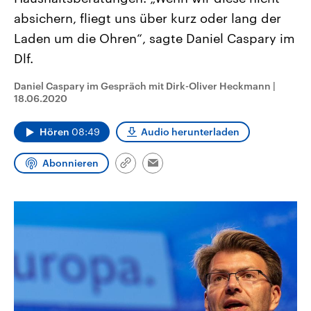
CDU, SPD und FDP regiert.-
aktuelle Weltgeschehen.
absichern, fliegt uns über kurz oder lang der
Umfragen, Prognosen,
Wahlprogramme, aktuelle Berichte
Laden um die Ohren“, sagte Daniel Caspary im
Sendungen
Programm
Podcasts
und Hintergründe zu den Parteien
und Kandidaten der anstehenden
Dlf.
Wahl.
Audio-Archiv
Daniel Caspary im Gespräch mit Dirk-Oliver Heckmann
|
18.06.2020
Hören
08:49
Audio herunterladen
Abonnieren
Link
Email
kopieren/teilen