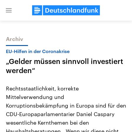
Close
menu
Archiv
Themen
EU-Hilfen in der Coronakrise
„Gelder müssen sinnvoll investiert
werden“
Rechtsstaatlichkeit, korrekte
Mittelverwendung und
Landtagswahl Sachsen-Anhalt
USA
Korruptionsbekämpfung in Europa sind für den
2026
Aktuelle Beiträge, Analys
Alle Informationen
Hintergründe
CDU-Europaparlamentarier Daniel Caspary
Sachsen-Anhalt wählt am 6.
Wirtschaftlich und militäri
September 2026 einen neuen
gehören die Vereinigten S
wesentliche Kernthemen bei den
Landtag. Seit 2021 wird das
den mächtigsten Ländern 
Haushaltsberatungen. „Wenn wir diese nicht
Bundesland von einer Koalition aus
mit großem Einfluss auf d