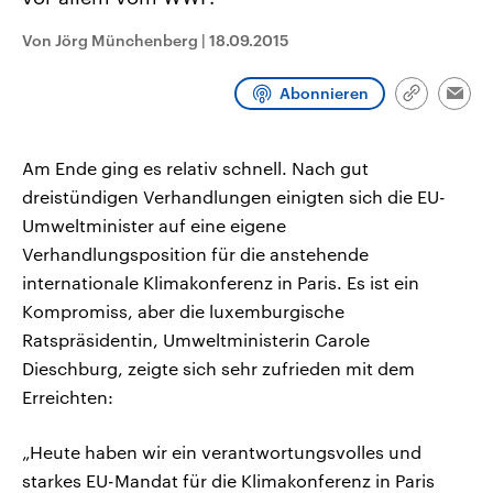
CDU, SPD und FDP regiert.-
aktuelle Weltgeschehen.
Umfragen, Prognosen,
Von Jörg Münchenberg
|
18.09.2015
Wahlprogramme, aktuelle Berichte
Sendungen
Programm
Podcasts
und Hintergründe zu den Parteien
und Kandidaten der anstehenden
Abonnieren
Wahl.
Link
Emai
kopieren/te
Audio-Archiv
Am Ende ging es relativ schnell. Nach gut
dreistündigen Verhandlungen einigten sich die EU-
Umweltminister auf eine eigene
Verhandlungsposition für die anstehende
internationale Klimakonferenz in Paris. Es ist ein
Kompromiss, aber die luxemburgische
Ratspräsidentin, Umweltministerin Carole
Dieschburg, zeigte sich sehr zufrieden mit dem
Erreichten:
„Heute haben wir ein verantwortungsvolles und
starkes EU-Mandat für die Klimakonferenz in Paris