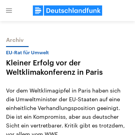
Close
menu
Archiv
Themen
EU-Rat für Umwelt
Kleiner Erfolg vor der
Weltklimakonferenz in Paris
Vor dem Weltklimagipfel in Paris haben sich
die Umweltminister der EU-Staaten auf eine
Landtagswahl Sachsen-Anhalt
USA
einheitliche Verhandlungsposition geeinigt.
2026
Aktuelle Beiträge, Analys
Alle Informationen
Hintergründe
Die ist ein Kompromiss, aber aus deutscher
Sachsen-Anhalt wählt am 6.
Wirtschaftlich und militäri
September 2026 einen neuen
gehören die Vereinigten S
Sicht ein vertretbarer. Kritik gibt es trotzdem,
Landtag. Seit 2021 wird das
den mächtigsten Ländern 
vor allem vom WWF.
Bundesland von einer Koalition aus
mit großem Einfluss auf d