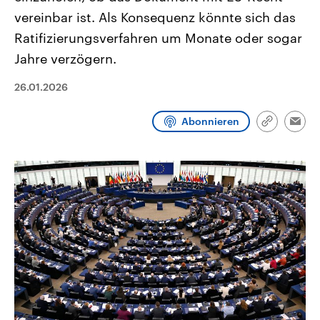
CDU, SPD und FDP regiert.-
aktuelle Weltgeschehen.
vereinbar ist. Als Konsequenz könnte sich das
Umfragen, Prognosen,
Wahlprogramme, aktuelle Berichte
Ratifizierungsverfahren um Monate oder sogar
Sendungen
Programm
Podcasts
und Hintergründe zu den Parteien
und Kandidaten der anstehenden
Jahre verzögern.
Wahl.
Audio-Archiv
26.01.2026
Abonnieren
Link
Emai
kopieren/te