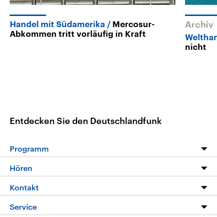
Handel mit Südamerika
Mercosur-
Archiv
Abkommen tritt vorläufig in Kraft
Weltha
nicht
Entdecken Sie den Deutschlandfunk
Programm
Programm
Hören
Alle Sendungen
Livestream
Kontakt
Die Nachrichten
Audios
Hörerservice
Service
Nachrichtenleicht
Podcasts