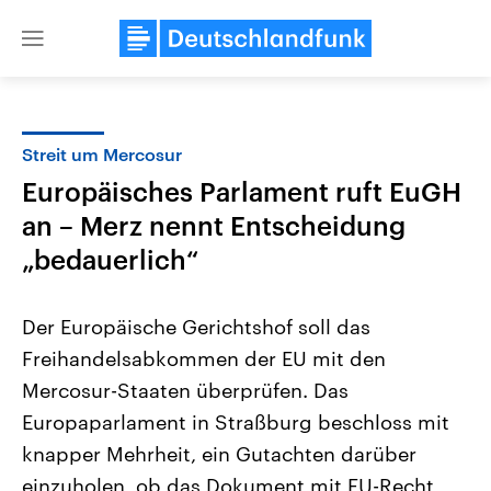
Close
menu
Streit um Mercosur
Themen
Europäisches Parlament ruft EuGH
an – Merz nennt Entscheidung
„bedauerlich“
Der Europäische Gerichtshof soll das
Freihandelsabkommen der EU mit den
Landtagswahl Sachsen-Anhalt
USA
Mercosur-Staaten überprüfen. Das
2026
Aktuelle Beiträge, Analys
Alle Informationen
Europaparlament in Straßburg beschloss mit
Hintergründe
Sachsen-Anhalt wählt am 6.
Wirtschaftlich und militäri
knapper Mehrheit, ein Gutachten darüber
September 2026 einen neuen
gehören die Vereinigten S
Landtag. Seit 2021 wird das
den mächtigsten Ländern 
einzuholen, ob das Dokument mit EU-Recht
Bundesland von einer Koalition aus
mit großem Einfluss auf d