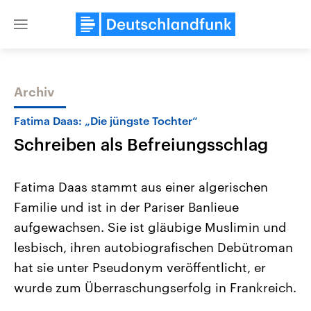
Close
menu
Archiv
Themen
Fatima Daas: „Die jüngste Tochter“
Schreiben als Befreiungsschlag
Fatima Daas stammt aus einer algerischen
Familie und ist in der Pariser Banlieue
aufgewachsen. Sie ist gläubige Muslimin und
USA
Nahostkonflikt
lesbisch, ihren autobiografischen Debütroman
Aktuelle Beiträge, Analysen und
Aktuelle Lage und Hinter
Der Überfall der palästine
Hintergründe
hat sie unter Pseudonym veröffentlicht, er
Wirtschaftlich und militärisch
Terrororganisation Hamas
wurde zum Überraschungserfolg in Frankreich.
gehören die Vereinigten Staaten zu
Oktober 2023 auf Israel ha
den mächtigsten Ländern der Erde,
Region wieder die Gewalt 
mit großem Einfluss auf das
Israel möchte die Hamas z