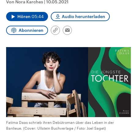
Von Nora Karches
|
10.05.2021
aktuelle Weltgeschehen.
Diese wird wie die Hisboll
Libanon vom Iran unterstüt
Hören
05:44
Audio herunterladen
Sendungen
Programm
Podcasts
Abonnieren
Link
Email
Audio-Archiv
kopieren/teilen
Fatima Daas schrieb ihren Debütroman über das Leben in der
Banlieue. (Cover: Ullstein Buchverlage / Foto: Joel Saget)