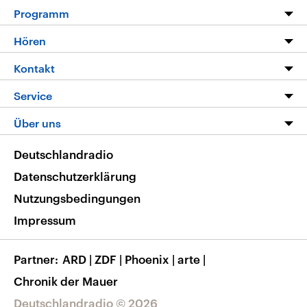
Programm
Programm
Hören
Alle Sendungen
Livestream
Kontakt
Die Nachrichten
Audios
Hörerservice
Service
Nachrichtenleicht
Podcasts
Social Media
FAQ
Über uns
Neue Beiträge auf dlf.de
Deutschlandfunk App
Newsletter
Deutschlandradio
Themen-Schwerpunkte
Nachrichten App
Deutschlandradio
Veranstaltungen
Presse
Frequenzen
Datenschutzerklärung
Musikliste
Ausbildung und Karriere
Nutzungsbedingungen
RSS
Transparenz
Impressum
Korrekturen
Barrierefreiheit
Partner
ARD
|
ZDF
|
Phoenix
|
arte
|
Chronik der Mauer
Deutschlandradio © 2026