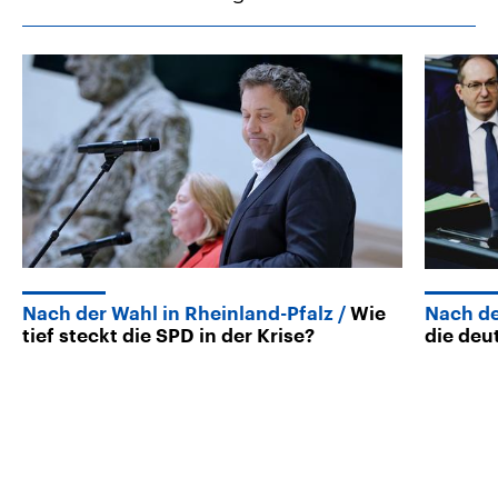
Nach der Wahl in Rheinland-Pfalz
Wie
Nach d
tief steckt die SPD in der Krise?
die deu