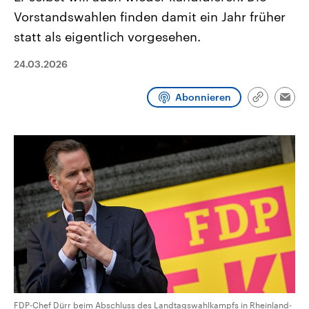
CDU, SPD und FDP regiert.-
aktuelle Weltgeschehen.
Vorstandswahlen finden damit ein Jahr früher
Umfragen, Prognosen,
Wahlprogramme, aktuelle Berichte
statt als eigentlich vorgesehen.
Sendungen
Programm
Podcasts
und Hintergründe zu den Parteien
und Kandidaten der anstehenden
Wahl.
24.03.2026
Audio-Archiv
Abonnieren
Link
Emai
kopieren/te
FDP-Chef Dürr beim Abschluss des Landtagswahlkampfs in Rheinland-