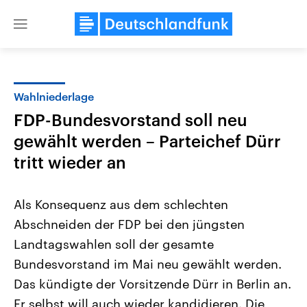
Close
menu
Wahlniederlage
Themen
FDP-Bundesvorstand soll neu
gewählt werden – Parteichef Dürr
tritt wieder an
Als Konsequenz aus dem schlechten
Abschneiden der FDP bei den jüngsten
Landtagswahl Sachsen-Anhalt
USA
Landtagswahlen soll der gesamte
2026
Aktuelle Beiträge, Analys
Alle Informationen
Bundesvorstand im Mai neu gewählt werden.
Hintergründe
Sachsen-Anhalt wählt am 6.
Wirtschaftlich und militäri
Das kündigte der Vorsitzende Dürr in Berlin an.
September 2026 einen neuen
gehören die Vereinigten S
Landtag. Seit 2021 wird das
den mächtigsten Ländern 
Er selbst will auch wieder kandidieren. Die
Bundesland von einer Koalition aus
mit großem Einfluss auf d