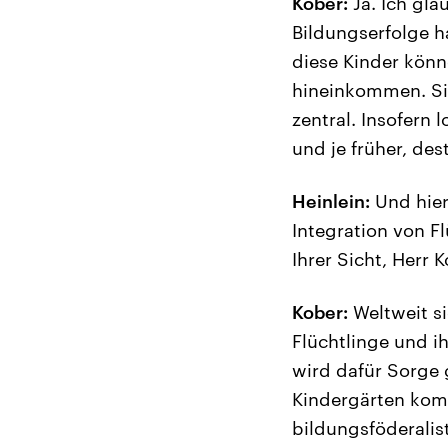
Kober:
Ja. Ich gla
Bildungserfolge ha
diese Kinder könn
hineinkommen. Sie
zentral. Insofern 
und je früher, des
Heinlein:
Und hier
Integration von F
Ihrer Sicht, Herr 
Kober:
Weltweit si
Flüchtlinge und i
wird dafür Sorge 
Kindergärten kom
bildungsföderalis