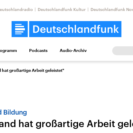
eutschlandradio
Deutschlandfunk Kultur
Deutschlandfunk No
rogramm
Podcasts
Audio-Archiv
Wirtschaft
Wissen
Kultur
Europa
Gesellschaf
hat großartige Arbeit geleistet"
d Bildung
nd hat großartige Arbeit gel
Nahostkonflikt
Iran
le Beiträge,
Aktuelle Lage und
Aktuelle Lage und