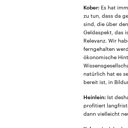
Kober:
Es hat imme
zu tun, dass da g
sind, die über de
Geldaspekt, das is
Relevanz. Wir ha
ferngehalten werde
ökonomische Hinte
Wissensgesellscha
natürlich hat es s
bereit ist, in Bild
Heinlein:
Ist desha
profitiert langfr
dann vielleicht n