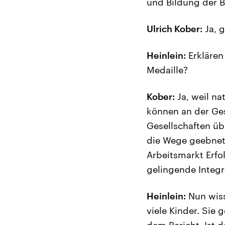
und Bildung der B
Ulrich Kober:
Ja, g
Heinlein:
Erklären
Medaille?
Kober:
Ja, weil na
können an der Ges
Gesellschaften üb
die Wege geebnet,
Arbeitsmarkt Erfo
gelingende Integr
Heinlein:
Nun wiss
viele Kinder. Sie 
dem Bericht. Ist 