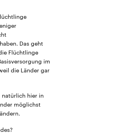
Flüchtlinge
weniger
cht
 haben. Das geht
ie Flüchtlinge
Basisversorgung im
weil die Länder gar
 natürlich hier in
inder möglichst
Ländern.
ldes?