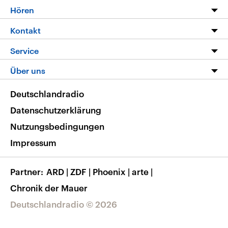
Programm
Hören
Alle Sendungen
Livestream
Kontakt
Die Nachrichten
Audios
Hörerservice
Service
Nachrichtenleicht
Podcasts
Social Media
FAQ
Über uns
Neue Beiträge auf dlf.de
Deutschlandfunk App
Newsletter
Deutschlandradio
Themen-Schwerpunkte
Nachrichten App
Deutschlandradio
Veranstaltungen
Presse
Frequenzen
Datenschutzerklärung
Musikliste
Ausbildung und Karriere
Nutzungsbedingungen
RSS
Transparenz
Impressum
Korrekturen
Barrierefreiheit
Partner
ARD
|
ZDF
|
Phoenix
|
arte
|
Chronik der Mauer
Deutschlandradio © 2026