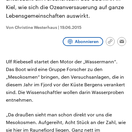
CDU, SPD und FDP regiert.-
aktuelle Weltgeschehen.
Kiel, wie sich die Ozeanversauerung auf ganze
Umfragen, Prognosen,
Wahlprogramme, aktuelle Berichte
Lebensgemeinschaften auswirkt.
Sendungen
Programm
Podcasts
und Hintergründe zu den Parteien
und Kandidaten der anstehenden
Wahl.
Von Christine Westerhaus
|
19.06.2015
Audio-Archiv
Abonnieren
Link
Emai
kopieren/te
Ulf Riebesell startet den Motor der „Wassermann“.
Das Boot wird eine Gruppe Forscher zu den
„Mesokosmen“ bringen, den Versuchsanlagen, die in
diesem Jahr im Fjord vor der Küste Bergens verankert
sind. Die Wissenschaftler wollen darin Wasserproben
entnehmen.
„Da draußen sieht man schon direkt vor uns die
Mesokosmen. Aufgereiht, Acht Stück an der Zahl, wie
sie hier im Raunefjord liegen. Ganz nett im