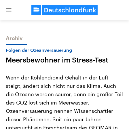
Close
menu
Archiv
Themen
Folgen der Ozeanversauerung
Meersbewohner im Stress-Test
Wenn der Kohlendioxid-Gehalt in der Luft
steigt, ändert sich nicht nur das Klima. Auch
die Ozeane werden saurer, denn ein großer Teil
Landtagswahl Sachsen-Anhalt
USA
des CO2 löst sich im Meerwasser.
2026
Aktuelle Beiträge, Analys
Alle Informationen
Ozeanversauerung nennen Wissenschaftler
Hintergründe
Sachsen-Anhalt wählt am 6.
Wirtschaftlich und militäri
dieses Phänomen. Seit ein paar Jahren
September 2026 einen neuen
gehören die Vereinigten S
Landtag. Seit 2021 wird das
den mächtigsten Ländern 
untersucht ein Forscherteam des GEOMAR in
Bundesland von einer Koalition aus
mit großem Einfluss auf d