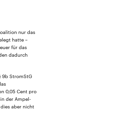
oalition nur das
legt hatte –
euer für das
rden dadurch
 § 9b StromStG
das
on 0,05 Cent pro
 in der Ampel-
dies aber nicht