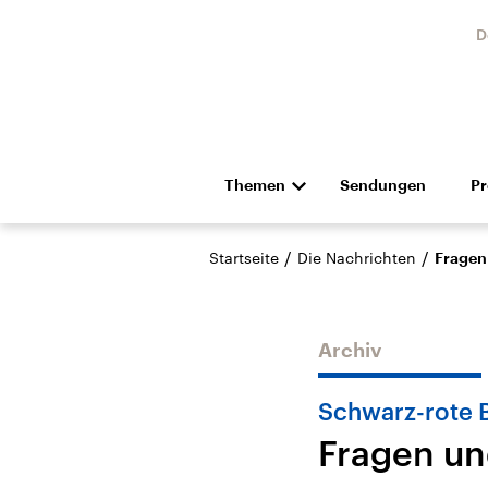
D
Themen
Sendungen
P
Die Nachrichten
Politik
/
/
Startseite
Die Nachrichten
Fragen
Hörspiel und Feature
Musik
Archiv
Schwarz-rote 
Fragen un
Landtagswahl Sachsen-
USA
Anhalt 2026
Aktuel