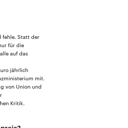
fehle. Statt der
ur für die
alle auf das
ro jährlich
anzministerium mit.
ag von Union und
r
en Kritik.
preis?