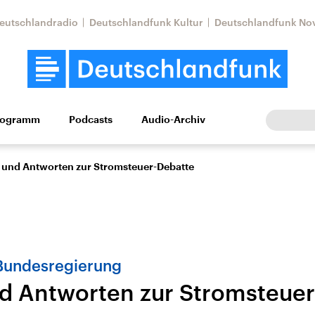
eutschlandradio
Deutschlandfunk Kultur
Deutschlandfunk No
rogramm
Podcasts
Audio-Archiv
Wirtschaft
Wissen
Kultur
Europa
Gesellschaf
 und Antworten zur Stromsteuer-Debatte
Bundesregierung
d Antworten zur Stromsteuer
Nahostkonflikt
Iran
le Beiträge,
Aktuelle Lage und
Aktuelle Lage und