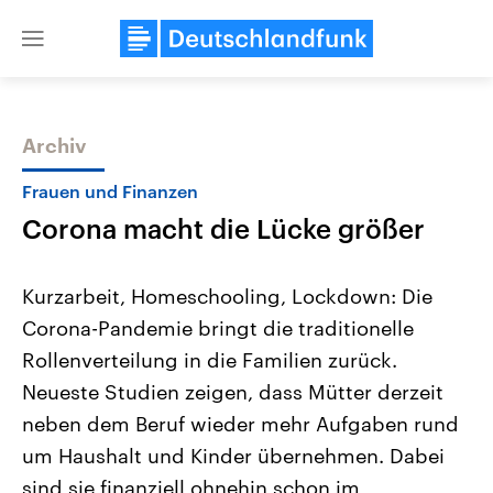
Close
menu
Archiv
Themen
Frauen und Finanzen
Corona macht die Lücke größer
Kurzarbeit, Homeschooling, Lockdown: Die
Corona-Pandemie bringt die traditionelle
Rollenverteilung in die Familien zurück.
Landtagswahl Sachsen-Anhalt
USA
Neueste Studien zeigen, dass Mütter derzeit
2026
Aktuelle Beiträge, Analys
Alle Informationen
neben dem Beruf wieder mehr Aufgaben rund
Hintergründe
Sachsen-Anhalt wählt am 6.
Wirtschaftlich und militäri
um Haushalt und Kinder übernehmen. Dabei
September 2026 einen neuen
gehören die Vereinigten S
Landtag. Seit 2021 wird das
den mächtigsten Ländern 
sind sie finanziell ohnehin schon im
Bundesland von einer Koalition aus
mit großem Einfluss auf d