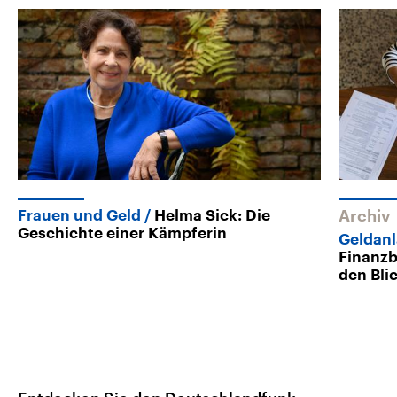
Frauen und Geld
Helma Sick: Die
Archiv
Geschichte einer Kämpferin
Geldanl
Finanzb
den Bli