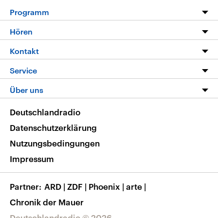
Programm
Programm
Hören
Alle Sendungen
Livestream
Kontakt
Die Nachrichten
Audios
Hörerservice
Service
Nachrichtenleicht
Podcasts
Social Media
FAQ
Über uns
Neue Beiträge auf dlf.de
Deutschlandfunk App
Newsletter
Deutschlandradio
Themen-Schwerpunkte
Nachrichten App
Deutschlandradio
Veranstaltungen
Presse
Frequenzen
Datenschutzerklärung
Musikliste
Ausbildung und Karriere
Nutzungsbedingungen
RSS
Transparenz
Impressum
Korrekturen
Barrierefreiheit
Partner
ARD
|
ZDF
|
Phoenix
|
arte
|
Chronik der Mauer
Deutschlandradio © 2026