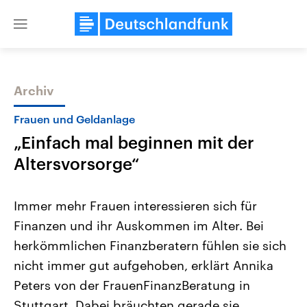
Close
menu
Archiv
Themen
Frauen und Geldanlage
„Einfach mal beginnen mit der
Altersvorsorge“
Immer mehr Frauen interessieren sich für
Finanzen und ihr Auskommen im Alter. Bei
Landtagswahl Sachsen-Anhalt
USA
herkömmlichen Finanzberatern fühlen sie sich
2026
Aktuelle Beiträge, Analys
Alle Informationen
Hintergründe
nicht immer gut aufgehoben, erklärt Annika
Sachsen-Anhalt wählt am 6.
Wirtschaftlich und militäri
September 2026 einen neuen
gehören die Vereinigten S
Peters von der FrauenFinanzBeratung in
Landtag. Seit 2021 wird das
den mächtigsten Ländern 
Stuttgart. Dabei bräuchten gerade sie
Bundesland von einer Koalition aus
mit großem Einfluss auf d