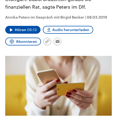
CDU, SPD und FDP regiert.-
aktuelle Weltgeschehen.
finanziellen Rat, sagte Peters im Dlf.
Umfragen, Prognosen,
Wahlprogramme, aktuelle Berichte
Sendungen
Programm
Podcasts
und Hintergründe zu den Parteien
Annika Peters im Gespräch mit Birgid Becker
|
08.03.2019
und Kandidaten der anstehenden
Wahl.
Audio-Archiv
Hören
06:13
Audio herunterladen
Abonnieren
Link
Email
kopieren/teilen