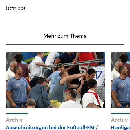
(stfr/lob)
Mehr zum Thema
Archiv
Archiv
Ausschreitungen bei der Fußball-EM
Hooliga