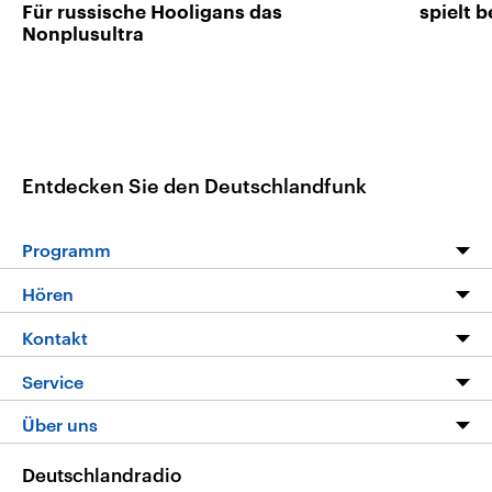
Für russische Hooligans das
spielt 
Nonplusultra
Entdecken Sie den Deutschlandfunk
Programm
Programm
Hören
Alle Sendungen
Livestream
Kontakt
Die Nachrichten
Audios
Hörerservice
Service
Nachrichtenleicht
Podcasts
Social Media
FAQ
Über uns
Neue Beiträge auf dlf.de
Deutschlandfunk App
Newsletter
Deutschlandradio
Themen-Schwerpunkte
Nachrichten App
Deutschlandradio
Veranstaltungen