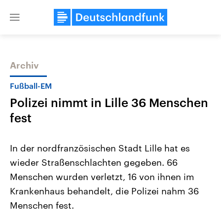
Close
menu
Archiv
Themen
Fußball-EM
Polizei nimmt in Lille 36 Menschen
fest
In der nordfranzösischen Stadt Lille hat es
wieder Straßenschlachten gegeben. 66
Landtagswahl Sachsen-Anhalt
USA
Menschen wurden verletzt, 16 von ihnen im
2026
Aktuelle Beiträge, Analys
Alle Informationen
Hintergründe
Krankenhaus behandelt, die Polizei nahm 36
Sachsen-Anhalt wählt am 6.
Wirtschaftlich und militäri
September 2026 einen neuen
gehören die Vereinigten S
Menschen fest.
Landtag. Seit 2021 wird das
den mächtigsten Ländern 
Bundesland von einer Koalition aus
mit großem Einfluss auf d