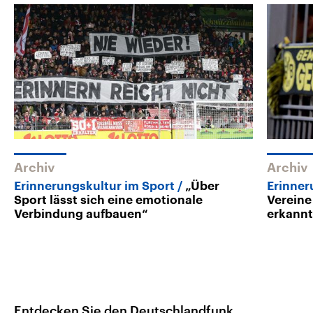
Archiv
Archiv
Erinnerungskultur im Sport
„Über
Erinner
Sport lässt sich eine emotionale
Vereine
Verbindung aufbauen“
erkann
Entdecken Sie den Deutschlandfunk