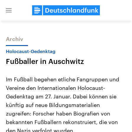
Close
menu
Archiv
Themen
Holocaust-Gedenktag
Fußballer in Auschwitz
Im Fußball begehen etliche Fangruppen und
Vereine den Internationalen Holocaust-
Gedenktag am 27. Januar. Dabei können sie
Landtagswahl Sachsen-Anhalt
USA
künftig auf neue Bildungsmaterialien
2026
Aktuelle Beiträge, Analys
Alle Informationen
zugreifen: Forscher haben Biografien von
Hintergründe
Sachsen-Anhalt wählt am 6.
Wirtschaftlich und militäri
bekannten Fußballern rekonstruiert, die von
September 2026 einen neuen
gehören die Vereinigten S
Landtag. Seit 2021 wird das
den mächtigsten Ländern 
den Nazis verfolgt wurden.
Bundesland von einer Koalition aus
mit großem Einfluss auf d