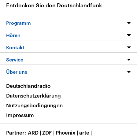
Entdecken Sie den Deutschlandfunk
Programm
Programm
Hören
Alle Sendungen
Livestream
Kontakt
Die Nachrichten
Audios
Hörerservice
Service
Nachrichtenleicht
Podcasts
Social Media
FAQ
Über uns
Neue Beiträge auf dlf.de
Deutschlandfunk App
Newsletter
Deutschlandradio
Themen-Schwerpunkte
Nachrichten App
Deutschlandradio
Veranstaltungen
Presse
Frequenzen
Datenschutzerklärung
Musikliste
Ausbildung und Karriere
Nutzungsbedingungen
RSS
Transparenz
Impressum
Korrekturen
Barrierefreiheit
Partner
ARD
|
ZDF
|
Phoenix
|
arte
|