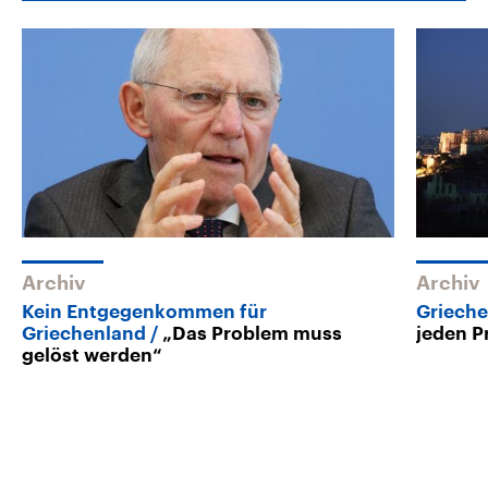
Archiv
Archiv
Kein Entgegenkommen für
Griech
Griechenland
„Das Problem muss
jeden P
gelöst werden“