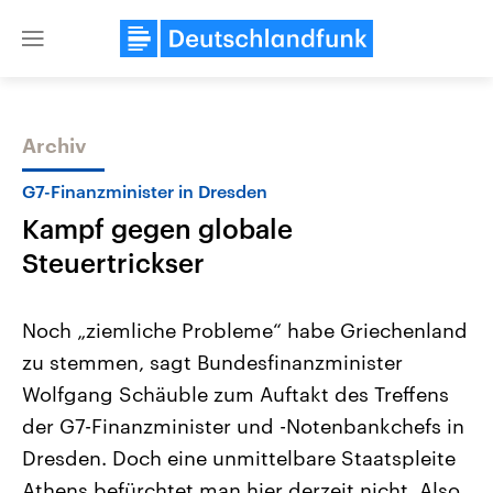
Close
menu
Archiv
Themen
G7-Finanzminister in Dresden
Kampf gegen globale
Steuertrickser
Noch „ziemliche Probleme“ habe Griechenland
zu stemmen, sagt Bundesfinanzminister
Landtagswahl Sachsen-Anhalt
USA
Wolfgang Schäuble zum Auftakt des Treffens
2026
Aktuelle Beiträge, Analys
Alle Informationen
Hintergründe
der G7-Finanzminister und -Notenbankchefs in
Sachsen-Anhalt wählt am 6.
Wirtschaftlich und militäri
September 2026 einen neuen
gehören die Vereinigten S
Dresden. Doch eine unmittelbare Staatspleite
Landtag. Seit 2021 wird das
den mächtigsten Ländern 
Athens befürchtet man hier derzeit nicht. Also
Bundesland von einer Koalition aus
mit großem Einfluss auf d