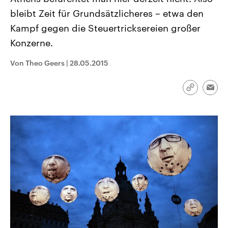
CDU, SPD und FDP regiert.-
aktuelle Weltgeschehen.
bleibt Zeit für Grundsätzlicheres – etwa den
Umfragen, Prognosen,
Wahlprogramme, aktuelle Berichte
Kampf gegen die Steuertricksereien großer
Sendungen
Programm
Podcasts
und Hintergründe zu den Parteien
und Kandidaten der anstehenden
Konzerne.
Wahl.
Audio-Archiv
Von Theo Geers
|
28.05.2015
Link
Emai
kopieren/te