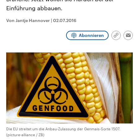
CDU, SPD und FDP regiert.-
aktuelle Weltgeschehen.
Einführung abbauen.
Umfragen, Prognosen,
Wahlprogramme, aktuelle Berichte
Sendungen
Programm
Podcasts
und Hintergründe zu den Parteien
Von Jantje Hannover
|
02.07.2016
und Kandidaten der anstehenden
Wahl.
Audio-Archiv
Abonnieren
Link
Emai
kopieren/te
Die EU streitet um die Anbau-Zulassung der Genmais-Sorte 1507.
(picture-alliance / ZB)