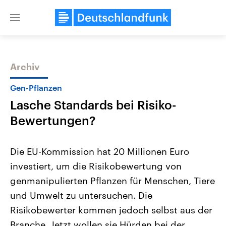
Close
menu
Archiv
Themen
Gen-Pflanzen
Lasche Standards bei Risiko-
Bewertungen?
Die EU-Kommission hat 20 Millionen Euro
investiert, um die Risikobewertung von
Landtagswahl Sachsen-Anhalt
USA
genmanipulierten Pflanzen für Menschen, Tiere
2026
Aktuelle Beiträge, Analys
Alle Informationen
Hintergründe
und Umwelt zu untersuchen. Die
Sachsen-Anhalt wählt am 6.
Wirtschaftlich und militäri
September 2026 einen neuen
gehören die Vereinigten S
Risikobewerter kommen jedoch selbst aus der
Landtag. Seit 2021 wird das
den mächtigsten Ländern 
Branche. Jetzt wollen sie Hürden bei der
Bundesland von einer Koalition aus
mit großem Einfluss auf d