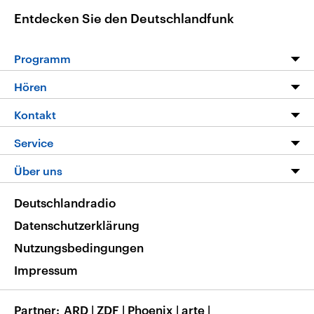
Entdecken Sie den Deutschlandfunk
Programm
Programm
Hören
Alle Sendungen
Livestream
Kontakt
Die Nachrichten
Audios
Hörerservice
Service
Nachrichtenleicht
Podcasts
Social Media
FAQ
Über uns
Neue Beiträge auf dlf.de
Deutschlandfunk App
Newsletter
Deutschlandradio
Themen-Schwerpunkte
Nachrichten App
Deutschlandradio
Veranstaltungen
Presse
Frequenzen
Datenschutzerklärung
Musikliste
Ausbildung und Karriere
Nutzungsbedingungen
RSS
Transparenz
Impressum
Korrekturen
Barrierefreiheit
Partner
ARD
|
ZDF
|
Phoenix
|
arte
|