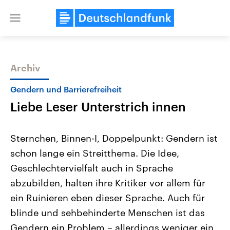
Close
menu
Archiv
Themen
Gendern und Barrierefreiheit
Liebe Leser Unterstrich innen
Sternchen, Binnen-I, Doppelpunkt: Gendern ist
schon lange ein Streitthema. Die Idee,
Geschlechtervielfalt auch in Sprache
Landtagswahl Sachsen-Anhalt
USA
abzubilden, halten ihre Kritiker vor allem für
2026
Aktuelle Beiträge, Analys
Alle Informationen
ein Ruinieren eben dieser Sprache. Auch für
Hintergründe
Sachsen-Anhalt wählt am 6.
Wirtschaftlich und militäri
blinde und sehbehinderte Menschen ist das
September 2026 einen neuen
gehören die Vereinigten S
Landtag. Seit 2021 wird das
den mächtigsten Ländern 
Gendern ein Problem – allerdings weniger ein
Bundesland von einer Koalition aus
mit großem Einfluss auf d