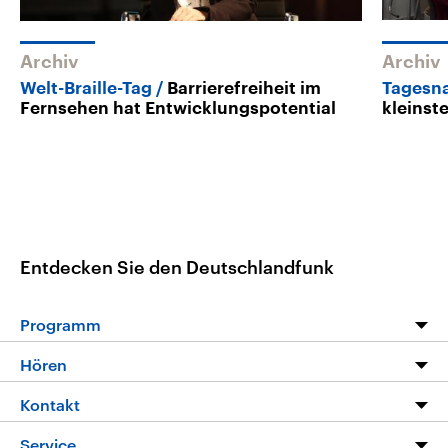
Archiv
Archiv
Welt-Braille-Tag
Barrierefreiheit im
Tagesna
Fernsehen hat Entwicklungspotential
kleinst
Entdecken Sie den Deutschlandfunk
Programm
Programm
Hören
Alle Sendungen
Livestream
Kontakt
Die Nachrichten
Audios
Hörerservice
Service