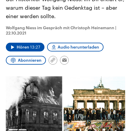
CDU, SPD und FDP regiert.-
aktuelle Weltgeschehen.
warum dieser Tag kein Gedenktag ist – aber
Umfragen, Prognosen,
Wahlprogramme, aktuelle Berichte
einer werden sollte.
Sendungen
Programm
Podcasts
und Hintergründe zu den Parteien
und Kandidaten der anstehenden
Wahl.
Wolfgang Niess im Gespräch mit Christoph Heinemann
|
Audio-Archiv
22.10.2021
Hören
13:27
Audio herunterladen
Abonnieren
Link
Email
kopieren/teilen