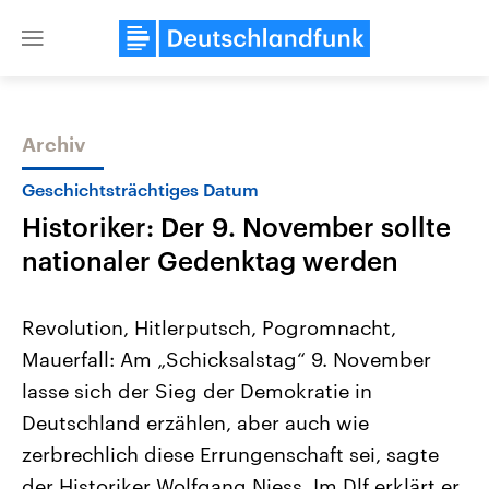
Close
menu
Archiv
Themen
Geschichtsträchtiges Datum
Historiker: Der 9. November sollte
nationaler Gedenktag werden
Revolution, Hitlerputsch, Pogromnacht,
Mauerfall: Am „Schicksalstag“ 9. November
Landtagswahl Sachsen-Anhalt
USA
lasse sich der Sieg der Demokratie in
2026
Aktuelle Beiträge, Analys
Alle Informationen
Hintergründe
Deutschland erzählen, aber auch wie
Sachsen-Anhalt wählt am 6.
Wirtschaftlich und militäri
September 2026 einen neuen
gehören die Vereinigten S
zerbrechlich diese Errungenschaft sei, sagte
Landtag. Seit 2021 wird das
den mächtigsten Ländern 
der Historiker Wolfgang Niess. Im Dlf erklärt er,
Bundesland von einer Koalition aus
mit großem Einfluss auf d