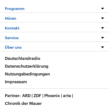
Programm
Programm
Hören
Alle Sendungen
Livestream
Kontakt
Die Nachrichten
Audios
Hörerservice
Service
Nachrichtenleicht
Podcasts
Social Media
FAQ
Über uns
Neue Beiträge auf dlf.de
Deutschlandfunk App
Newsletter
Deutschlandradio
Themen-Schwerpunkte
Nachrichten App
Deutschlandradio
Veranstaltungen
Presse
Frequenzen
Datenschutzerklärung
Musikliste
Ausbildung und Karriere
Nutzungsbedingungen
RSS
Transparenz
Impressum
Korrekturen
Barrierefreiheit
Partner
ARD
|
ZDF
|
Phoenix
|
arte
|
Chronik der Mauer