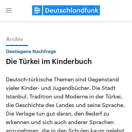
Close
menu
Archiv
Themen
Gestiegene Nachfrage
Die Türkei im Kinderbuch
Deutsch-türkische Themen sind Gegenstand
vieler Kinder- und Jugendbücher. Die Stadt
Istanbul, Tradition und Moderne in der Türkei,
Landtagswahl Sachsen-Anhalt
USA
die Geschichte des Landes und seine Sprache.
2026
Aktuelle Beiträge, Analys
Alle Informationen
Die Verlage tun gut daran, den Bedarf zu
Hintergründe
Sachsen-Anhalt wählt am 6.
Wirtschaftlich und militäri
erkennen und sich auch anderer Sprachen
September 2026 einen neuen
gehören die Vereinigten S
Landtag. Seit 2021 wird das
den mächtigsten Ländern 
anzunehmen, die in den Schulen kaum gelehrt,
Bundesland von einer Koalition aus
mit großem Einfluss auf d