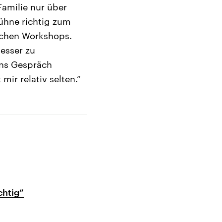
amilie nur über
Bühne richtig zum
schen Workshops.
esser zu
ins Gespräch
mir relativ selten.“
chtig“