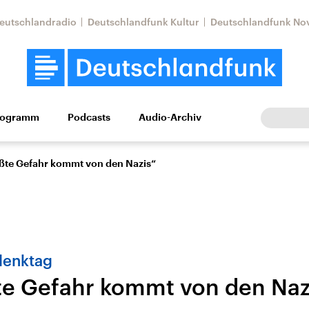
eutschlandradio
Deutschlandfunk Kultur
Deutschlandfunk No
rogramm
Podcasts
Audio-Archiv
Wirtschaft
Wissen
Kultur
Europa
Gesellschaf
ößte Gefahr kommt von den Nazis“
denktag
te Gefahr kommt von den Naz
Nahostkonflikt
Iran
le Beiträge,
Aktuelle Lage und
Aktuelle Lage und