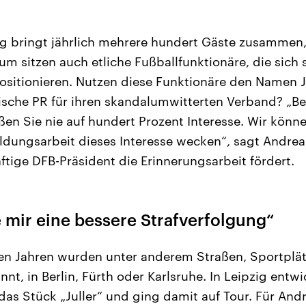
ng bringt jährlich mehrere hundert Gäste zusammen
um sitzen auch etliche Fußballfunktionäre, die sic
ositionieren. Nutzen diese Funktionäre den Namen Ju
tische PR für ihren skandalumwitterten Verband? „Bei
ßen Sie nie auf hundert Prozent Interesse. Wir könn
ldungsarbeit dieses Interesse wecken“, sagt Andreas
ftige DFB-Präsident die Erinnerungsarbeit fördert.
 mir eine bessere Strafverfolgung“
en Jahren wurden unter anderem Straßen, Sportplät
nnt, in Berlin, Fürth oder Karlsruhe. In Leipzig entw
das Stück „Juller“ und ging damit auf Tour. Für Andr