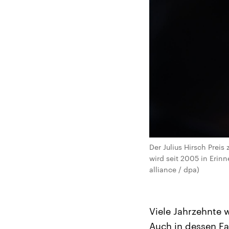
Der Julius Hirsch Prei
wird seit 2005 in Erinn
alliance / dpa)
Viele Jahrzehnte w
Auch in dessen Fa