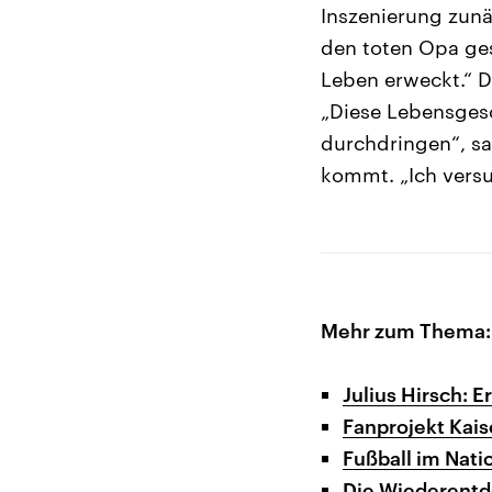
Inszenierung zunä
den toten Opa ges
Leben erweckt.“ 
„Diese Lebensgesc
durchdringen“, sa
kommt. „Ich versuc
Mehr zum Thema:
Julius Hirsch: 
Fanprojekt Kais
Fußball im Nati
Die Wiederentd