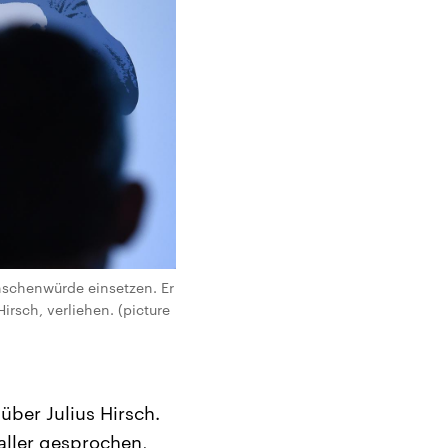
enschenwürde einsetzen. Er
irsch, verliehen. (picture
über Julius Hirsch.
aller gesprochen,