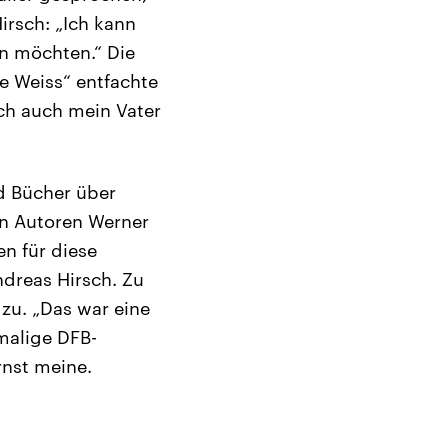
irsch: „Ich kann
n möchten.“ Die
e Weiss“ entfachte
ich auch mein Vater
d Bücher über
en Autoren Werner
n für diese
ndreas Hirsch. Zu
 zu. „Das war eine
malige DFB-
rnst meine.