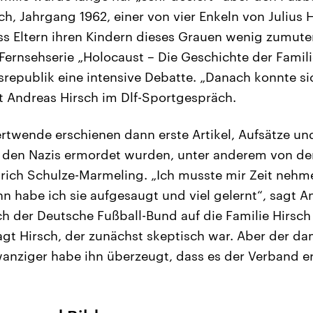
h, Jahrgang 1962, einer von vier Enkeln von Julius H
ss Eltern ihren Kindern dieses Grauen wenig zumute
Fernsehserie „Holocaust – Die Geschichte der Famili
srepublik eine intensive Debatte. „Danach konnte s
t Andreas Hirsch im Dlf-Sportgespräch.
twende erschienen dann erste Artikel, Aufsätze un
on den Nazis ermordet wurden, unter anderem von d
rich Schulze-Marmeling. „Ich musste mir Zeit nehme
nn habe ich sie aufgesaugt und viel gelernt“, sagt A
ch der Deutsche Fußball-Bund auf die Familie Hirsch
gt Hirsch, der zunächst skeptisch war. Aber der da
anziger habe ihn überzeugt, dass es der Verband e