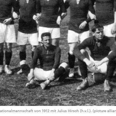
tionalmannschaft von 1912 mit Julius Hirsch (h.v.l.). (picture allia