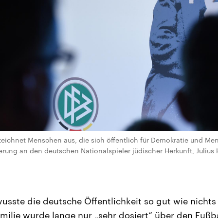
s zeichnet Menschen aus, die sich öffentlich für Demokratie und M
erung an den deutschen Nationalspieler jüdischer Herkunft, Julius H
usste die deutsche Öffentlichkeit so gut wie nichts 
milie wurde lange nur „sehr dosiert“ über den Fußb