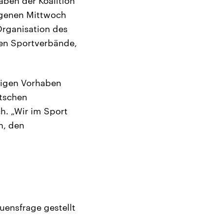
aben der Koalition
ngenen Mittwoch
Organisation des
ben Sportverbände,
erigen Vorhaben
utschen
. „Wir im Sport
n, den
uensfrage gestellt