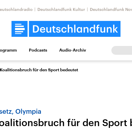
eutschlandradio
Deutschlandfunk Kultur
Deutschlandfunk No
rogramm
Podcasts
Audio-Archiv
Wirtschaft
Wissen
Kultur
Europa
Gesellschaf
Koalitionsbruch für den Sport bedeutet
setz, Olympia
oalitionsbruch für den Sport
Nahostkonflikt
Iran
le Beiträge,
Aktuelle Lage und
Aktuelle Lage und