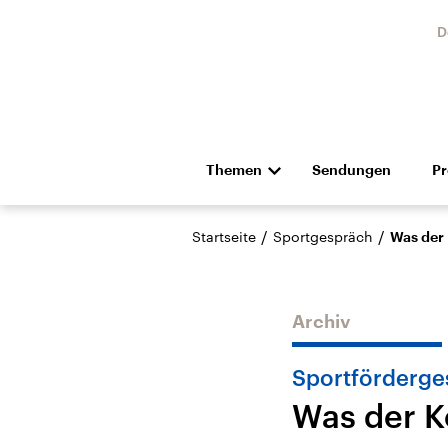
D
Themen
Sendungen
P
Die Nachrichten
Politik
/
/
Startseite
Sportgespräch
Was der 
Hörspiel und Feature
Musik
Archiv
Sportförderge
Was der K
Landtagswahl Sachsen-
USA
Anhalt 2026
Aktuel