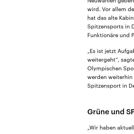
Neuwahlen geben. 
wird. Vor allem d
hat das alte Kabi
Spitzensports in 
Funktionäre und P
„Es ist jetzt Auf
weitergeht“, sagt
Olympischen Spor
werden weiterhin 
Spitzensport in D
Grüne und SP
„Wir haben aktuel