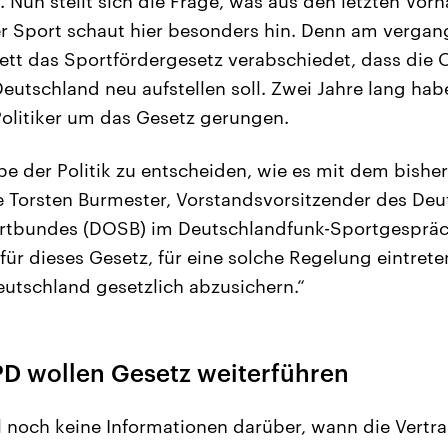
Nun stellt sich die Frage, was aus den letzten Vorh
er Sport schaut hier besonders hin. Denn am verga
nett das Sportfördergesetz verabschiedet, dass die 
Deutschland neu aufstellen soll. Zwei Jahre lang ha
olitiker um das Gesetz gerungen.
gabe der Politik zu entscheiden, wie es mit dem bish
e Torsten Burmester, Vorstandsvorsitzender des De
tbundes (DOSB) im Deutschlandfunk-Sportgespräch
für dieses Gesetz, für eine solche Regelung eintrete
eutschland gesetzlich abzusichern.“
D wollen Gesetz weiterführen
l noch keine Informationen darüber, wann die Vertra