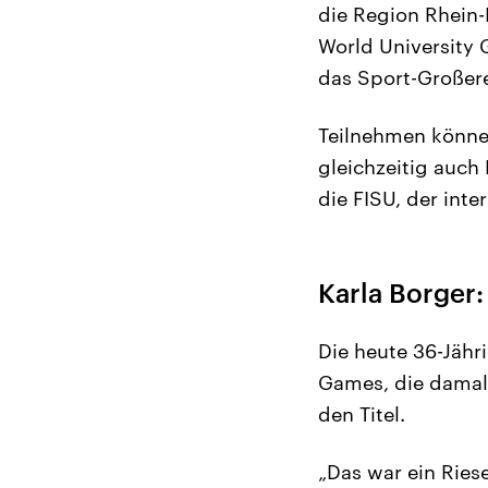
die Region Rhein-R
World University 
das Sport-Großere
Teilnehmen können
gleichzeitig auch 
die FISU, der int
Karla Borger
Die heute 36-Jähr
Games, die damals
den Titel.
„Das war ein Ries