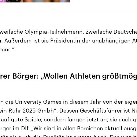
zweifache Olympia-Teilnehmerin, zweifache Deutsch
n. Außerdem ist sie Präsidentin der unabhängigen A
land“.
rer Börger: „Wollen Athleten größtmö
n die University Games in diesem Jahr von der eige
in-Ruhr 2025 Gmbh“. Dessen Geschäftsführer ist Nik
auf gute Spiele, sondern fangen jetzt an, sie auch g
ger im Dlf. „Wir sind in allen Bereichen aktuell aus
tät als auch die Qualität ist extrem hoch. Das war i