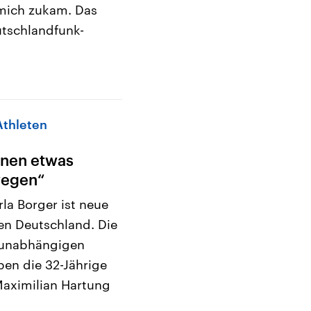
 mich zukam. Das
utschlandfunk-
Athleten
nnen etwas
wegen“
rla Borger ist neue
en Deutschland. Die
r unabhängigen
ben die 32-Jährige
Maximilian Hartung