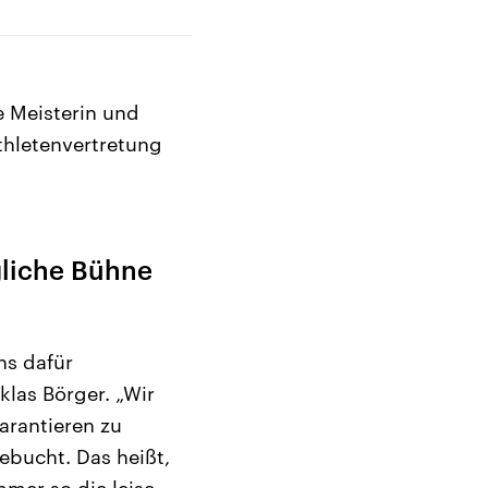
e Meisterin und
thletenvertretung
gliche Bühne
ns dafür
las Börger. „Wir
arantieren zu
gebucht. Das heißt,
mmer so die leise