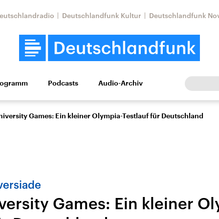
eutschlandradio
Deutschlandfunk Kultur
Deutschlandfunk No
rogramm
Podcasts
Audio-Archiv
Wirtschaft
Wissen
Kultur
Europa
Gesellschaf
iversity Games: Ein kleiner Olympia-Testlauf für Deutschland
versiade
versity Games: Ein kleiner O
Nahostkonflikt
Iran
le Beiträge,
Aktuelle Lage und
Aktuelle Lage und