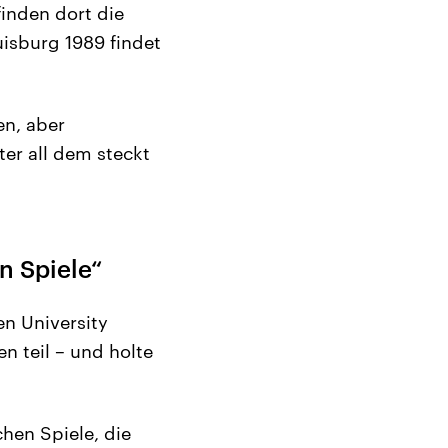
finden dort die
uisburg 1989 findet
en, aber
ter all dem steckt
n Spiele“
en University
 teil – und holte
hen Spiele, die