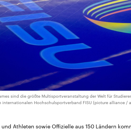
ames sind die größte Multisportveranstaltung der Welt für Studier
m internationalen Hochschulsportverband FISU (picture alliance / a
n und Athleten sowie Offizielle aus 150 Ländern k