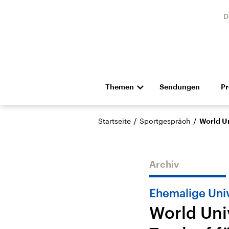
D
Themen
Sendungen
P
Die Nachrichten
Politik
/
/
Startseite
Sportgespräch
World Un
Hörspiel und Feature
Musik
Archiv
Ehemalige Uni
World Uni
Landtagswahl Sachsen-
USA
Anhalt 2026
Aktuel