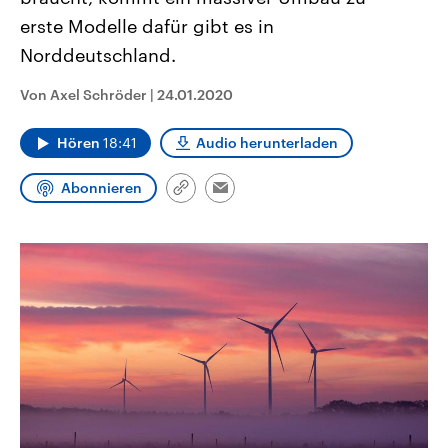
CDU, SPD und FDP regiert.-
aktuelle Weltgeschehen.
erste Modelle dafür gibt es in
Umfragen, Prognosen,
Wahlprogramme, aktuelle Berichte
Norddeutschland.
Sendungen
Programm
Podcasts
und Hintergründe zu den Parteien
und Kandidaten der anstehenden
Wahl.
Von Axel Schröder
|
24.01.2020
Audio-Archiv
Hören
18:41
Audio herunterladen
Abonnieren
Link
Email
kopieren/teilen