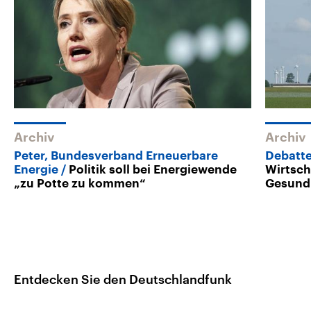
Archiv
Archiv
Peter, Bundesverband Erneuerbare
Debatte
Energie
Politik soll bei Energiewende
Wirtsch
„zu Potte zu kommen“
Gesund
Entdecken Sie den Deutschlandfunk