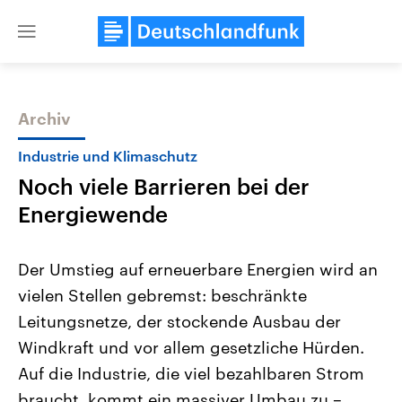
Close
menu
Archiv
Themen
Industrie und Klimaschutz
Noch viele Barrieren bei der
Energiewende
Der Umstieg auf erneuerbare Energien wird an
vielen Stellen gebremst: beschränkte
Landtagswahl Sachsen-Anhalt
USA
Leitungsnetze, der stockende Ausbau der
2026
Aktuelle Beiträge, Analys
Alle Informationen
Hintergründe
Windkraft und vor allem gesetzliche Hürden.
Sachsen-Anhalt wählt am 6.
Wirtschaftlich und militäri
September 2026 einen neuen
gehören die Vereinigten S
Auf die Industrie, die viel bezahlbaren Strom
Landtag. Seit 2021 wird das
den mächtigsten Ländern 
braucht, kommt ein massiver Umbau zu –
Bundesland von einer Koalition aus
mit großem Einfluss auf d