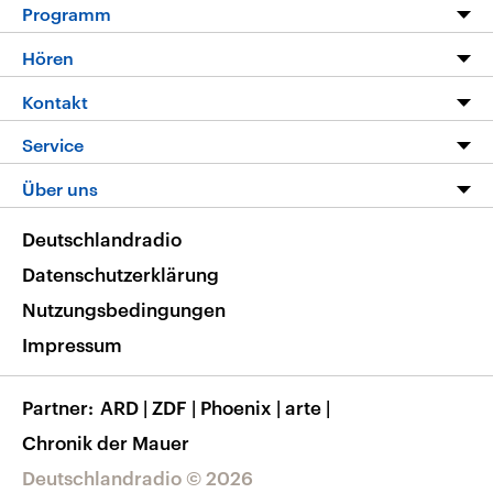
Programm
Programm
Hören
Alle Sendungen
Livestream
Kontakt
Die Nachrichten
Audios
Hörerservice
Service
Nachrichtenleicht
Podcasts
Social Media
FAQ
Über uns
Neue Beiträge auf dlf.de
Deutschlandfunk App
Newsletter
Deutschlandradio
Themen-Schwerpunkte
Nachrichten App
Deutschlandradio
Veranstaltungen
Presse
Frequenzen
Datenschutzerklärung
Musikliste
Ausbildung und Karriere
Nutzungsbedingungen
RSS
Transparenz
Impressum
Korrekturen
Barrierefreiheit
Partner
ARD
|
ZDF
|
Phoenix
|
arte
|
Chronik der Mauer
Deutschlandradio © 2026