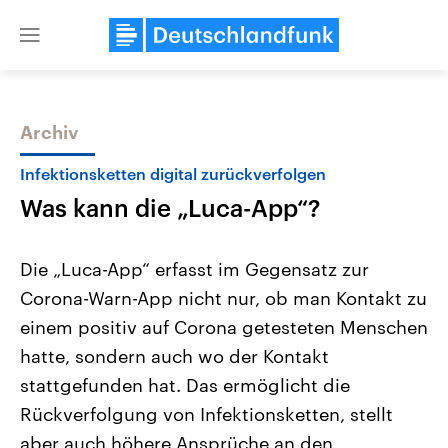
Close
menu
Archiv
Themen
Infektionsketten digital zurückverfolgen
Was kann die „Luca-App“?
Die „Luca-App“ erfasst im Gegensatz zur
Corona-Warn-App nicht nur, ob man Kontakt zu
einem positiv auf Corona getesteten Menschen
Landtagswahl Sachsen-Anhalt
USA
hatte, sondern auch wo der Kontakt
2026
Aktuelle Beiträge, Analys
Alle Informationen
stattgefunden hat. Das ermöglicht die
Hintergründe
Sachsen-Anhalt wählt am 6.
Wirtschaftlich und militäri
Rückverfolgung von Infektionsketten, stellt
September 2026 einen neuen
gehören die Vereinigten S
Landtag. Seit 2021 wird das
den mächtigsten Ländern 
aber auch höhere Ansprüche an den
Bundesland von einer Koalition aus
mit großem Einfluss auf d