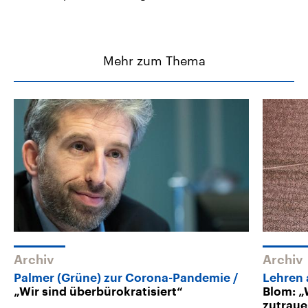
Mehr zum Thema
Archiv
Archiv
Palmer (Grüne) zur Corona-Pandemie
Lehren 
„Wir sind überbürokratisiert“
Blom: „
zutrau