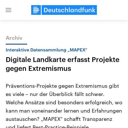
Close
menu
Archiv
Themen
Interaktive Datensammlung „MAPEX“
Digitale Landkarte erfasst Projekte
gegen Extremismus
Präventions-Projekte gegen Extremismus gibt
es viele – nur der Überblick fällt schwer.
Landtagswahl Sachsen-Anhalt
USA
Welche Ansätze sind besonders erfolgreich, wo
2026
Aktuelle Beiträge, Analys
Alle Informationen
Hintergründe
kann man voneinander lernen und Erfahrungen
Sachsen-Anhalt wählt am 6.
Wirtschaftlich und militäri
September 2026 einen neuen
gehören die Vereinigten S
austauschen? „MAPEX“ schafft Transparenz
Landtag. Seit 2021 wird das
den mächtigsten Ländern 
und liefert Best-Practice-Beispiele.
Bundesland von einer Koalition aus
mit großem Einfluss auf d