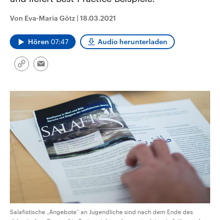
CDU, SPD und FDP regiert.-
aktuelle Weltgeschehen.
Umfragen, Prognosen,
Von Eva-Maria Götz
|
18.03.2021
Wahlprogramme, aktuelle Berichte
Sendungen
Programm
Podcasts
und Hintergründe zu den Parteien
und Kandidaten der anstehenden
Hören
07:47
Audio herunterladen
Wahl.
Audio-Archiv
Link
Email
kopieren/teilen
Salafistische „Angebote“ an Jugendliche sind nach dem Ende des