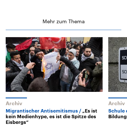
Mehr zum Thema
Archiv
Archiv
Migrantischer Antisemitismus
„Es ist
Schule
kein Medienhype, es ist die Spitze des
Bildung
Eisbergs“