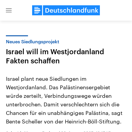
Close
menu
Neues Siedlungsprojekt
Themen
Israel will im Westjordanland
Fakten schaffen
Israel plant neue Siedlungen im
Westjordanland. Das Palästinensergebiet
würde zerteilt, Verbindungswege würden
Landtagswahl Sachsen-Anhalt
USA
unterbrochen. Damit verschlechtern sich die
2026
Aktuelle Beiträge, Analys
Chancen für ein unabhängiges Palästina, sagt
Alle Informationen
Hintergründe
Sachsen-Anhalt wählt am 6.
Wirtschaftlich und militäri
Bente Scheller von der Heinrich-Böll-Stiftung.
September 2026 einen neuen
gehören die Vereinigten S
Landtag. Seit 2021 wird das
den mächtigsten Ländern 
Bundesland von einer Koalition aus
mit großem Einfluss auf d