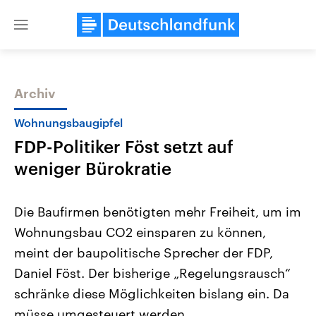
Close
menu
Archiv
Themen
Wohnungsbaugipfel
FDP-Politiker Föst setzt auf
weniger Bürokratie
Die Baufirmen benötigten mehr Freiheit, um im
Wohnungsbau CO2 einsparen zu können,
Landtagswahl Sachsen-Anhalt
USA
meint der baupolitische Sprecher der FDP,
2026
Aktuelle Beiträge, Analys
Alle Informationen
Hintergründe
Daniel Föst. Der bisherige „Regelungsrausch“
Sachsen-Anhalt wählt am 6.
Wirtschaftlich und militäri
September 2026 einen neuen
gehören die Vereinigten S
schränke diese Möglichkeiten bislang ein. Da
Landtag. Seit 2021 wird das
den mächtigsten Ländern 
müsse umgesteuert werden.
Bundesland von einer Koalition aus
mit großem Einfluss auf d