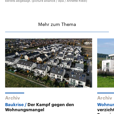
bereits abgesagt. (picture alliance / dpa / Annette Riedl)
Mehr zum Thema
Archiv
Archiv
Baukrise
Der Kampf gegen den
Wohnun
Wohnungsmangel
verzich