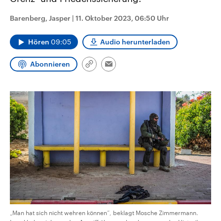
CDU, SPD und FDP regiert.-
aktuelle Weltgeschehen.
Umfragen, Prognosen,
Barenberg, Jasper
|
11. Oktober 2023, 06:50 Uhr
Wahlprogramme, aktuelle Berichte
Sendungen
Programm
Podcasts
und Hintergründe zu den Parteien
und Kandidaten der anstehenden
Hören
09:05
Audio herunterladen
Wahl.
Audio-Archiv
Abonnieren
Link
Email
kopieren/teilen
„Man hat sich nicht wehren können“, beklagt Mosche Zimmermann.