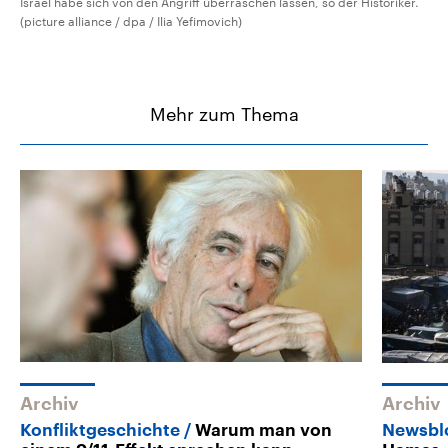
Israel habe sich von den Angriff überraschen lassen, so der Historiker.
(picture alliance / dpa / Ilia Yefimovich)
Mehr zum Thema
Archiv
Archiv
Konfliktgeschichte
Warum man von
Newsbl