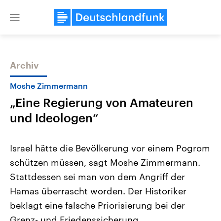
Close
menu
Archiv
Themen
Moshe Zimmermann
„Eine Regierung von Amateuren
und Ideologen“
Israel hätte die Bevölkerung vor einem Pogrom
schützen müssen, sagt Moshe Zimmermann.
Landtagswahl Sachsen-Anhalt
USA
Stattdessen sei man von dem Angriff der
2026
Aktuelle Beiträge, Analys
Alle Informationen
Hintergründe
Hamas überrascht worden. Der Historiker
Sachsen-Anhalt wählt am 6.
Wirtschaftlich und militäri
September 2026 einen neuen
gehören die Vereinigten S
beklagt eine falsche Priorisierung bei der
Landtag. Seit 2021 wird das
den mächtigsten Ländern 
Grenz- und Friedenssicherung.
Bundesland von einer Koalition aus
mit großem Einfluss auf d