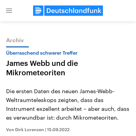
Close
menu
Archiv
Themen
Überraschend schwerer Treffer
James Webb und die
Mikrometeoriten
Die ersten Daten des neuen James-Webb-
Weltraumteleskops zeigten, dass das
Landtagswahl Sachsen-Anhalt
USA
Instrument exzellent arbeitet – aber auch, dass
2026
Aktuelle Beiträge, Analys
Alle Informationen
Hintergründe
es verwundbar ist: durch Mikrometeoriten.
Sachsen-Anhalt wählt am 6.
Wirtschaftlich und militäri
September 2026 einen neuen
gehören die Vereinigten S
Von Dirk Lorenzen
|
15.09.2022
Landtag. Seit 2021 wird das
den mächtigsten Ländern 
Bundesland von einer Koalition aus
mit großem Einfluss auf d