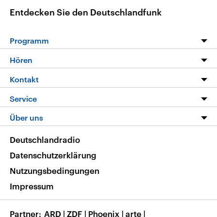
Entdecken Sie den Deutschlandfunk
Programm
Programm
Hören
Alle Sendungen
Livestream
Kontakt
Die Nachrichten
Audios
Hörerservice
Service
Nachrichtenleicht
Podcasts
Social Media
FAQ
Über uns
Neue Beiträge auf dlf.de
Deutschlandfunk App
Newsletter
Deutschlandradio
Themen-Schwerpunkte
Nachrichten App
Deutschlandradio
Veranstaltungen
Presse
Frequenzen
Datenschutzerklärung
Musikliste
Ausbildung und Karriere
Nutzungsbedingungen
RSS
Transparenz
Impressum
Korrekturen
Barrierefreiheit
Partner
ARD
|
ZDF
|
Phoenix
|
arte
|