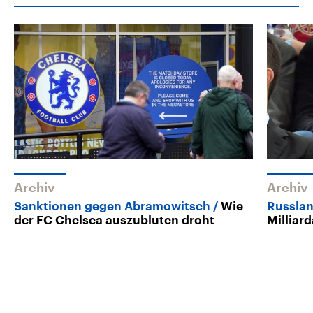
Archiv
Archiv
Sanktionen gegen Abramowitsch
Wie
Russlan
der FC Chelsea auszubluten droht
Milliar