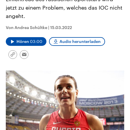
CDU, SPD und FDP regiert.-
aktuelle Weltgeschehen.
jetzt zu einem Problem, welches das IOC nicht
Umfragen, Prognosen,
Wahlprogramme, aktuelle Berichte
angeht.
Sendungen
Programm
Podcasts
und Hintergründe zu den Parteien
und Kandidaten der anstehenden
Wahl.
Von Andrea Schültke
|
15.03.2022
Audio-Archiv
Hören
03:00
Audio herunterladen
Link
Email
kopieren/teilen