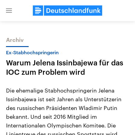
Close
menu
Archiv
Themen
Ex-Stabhochspringerin
Warum Jelena Issinbajewa für das
IOC zum Problem wird
Die ehemalige Stabhochspringerin Jelena
Issinbajewa ist seit Jahren als Unterstützerin
Landtagswahl Sachsen-Anhalt
USA
des russischen Präsidenten Wladimir Putin
2026
Aktuelle Beiträge, Analys
Alle Informationen
Hintergründe
bekannt. Und seit 2016 Mitglied im
Sachsen-Anhalt wählt am 6.
Wirtschaftlich und militäri
September 2026 einen neuen
gehören die Vereinigten S
Internationalen Olympischen Komitee. Die
Landtag. Seit 2021 wird das
den mächtigsten Ländern 
Linientreue des russischen Sportstars wird
Bundesland von einer Koalition aus
mit großem Einfluss auf d