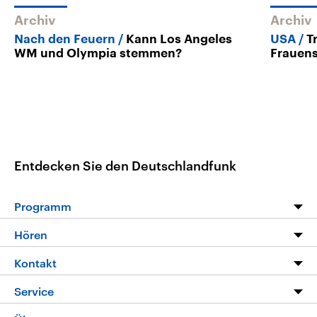
Archiv
Archiv
Nach den Feuern
Kann Los Angeles
USA
T
WM und Olympia stemmen?
Frauens
Entdecken Sie den Deutschlandfunk
Programm
Programm
Hören
Alle Sendungen
Livestream
Kontakt
Die Nachrichten
Audios
Hörerservice
Service
Nachrichtenleicht
Podcasts
Social Media
FAQ