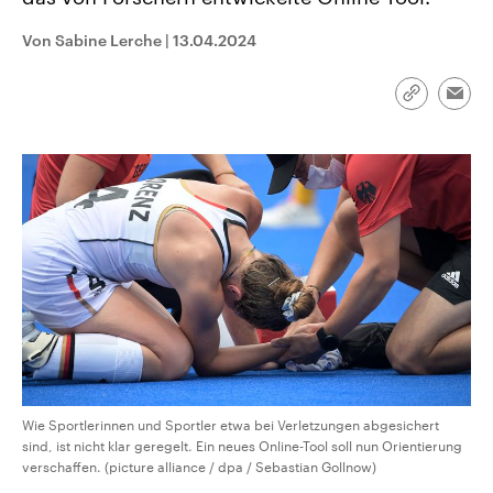
CDU, SPD und FDP regiert.-
aktuelle Weltgeschehen.
Umfragen, Prognosen,
Von Sabine Lerche
|
13.04.2024
Wahlprogramme, aktuelle Berichte
Sendungen
Programm
Podcasts
und Hintergründe zu den Parteien
und Kandidaten der anstehenden
Wahl.
Link
Emai
kopieren/te
Audio-Archiv
Wie Sportlerinnen und Sportler etwa bei Verletzungen abgesichert
sind, ist nicht klar geregelt. Ein neues Online-Tool soll nun Orientierung
verschaffen. (picture alliance / dpa / Sebastian Gollnow)