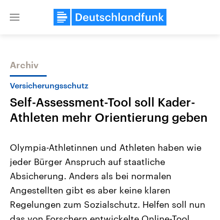
Close
menu
Archiv
Themen
Versicherungsschutz
Self-Assessment-Tool soll Kader-
Athleten mehr Orientierung geben
Olympia-Athletinnen und Athleten haben wie
jeder Bürger Anspruch auf staatliche
Landtagswahl Sachsen-Anhalt
USA
Absicherung. Anders als bei normalen
2026
Aktuelle Beiträge, Analys
Alle Informationen
Hintergründe
Angestellten gibt es aber keine klaren
Sachsen-Anhalt wählt am 6.
Wirtschaftlich und militäri
September 2026 einen neuen
gehören die Vereinigten S
Regelungen zum Sozialschutz. Helfen soll nun
Landtag. Seit 2021 wird das
den mächtigsten Ländern 
das von Forschern entwickelte Online-Tool.
Bundesland von einer Koalition aus
mit großem Einfluss auf d