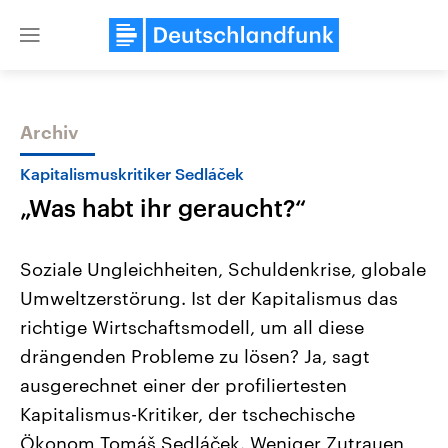
Close
menu
Archiv
Themen
Kapitalismuskritiker Sedláček
„Was habt ihr geraucht?“
Soziale Ungleichheiten, Schuldenkrise, globale
Umweltzerstörung. Ist der Kapitalismus das
richtige Wirtschaftsmodell, um all diese
Landtagswahl Sachsen-Anhalt
USA
drängenden Probleme zu lösen? Ja, sagt
2026
Aktuelle Beiträge, Analys
Alle Informationen
ausgerechnet einer der profiliertesten
Hintergründe
Sachsen-Anhalt wählt am 6.
Wirtschaftlich und militäri
Kapitalismus-Kritiker, der tschechische
September 2026 einen neuen
gehören die Vereinigten S
Landtag. Seit 2021 wird das
den mächtigsten Ländern 
Ökonom Tomáš Sedláček. Weniger Zutrauen
Bundesland von einer Koalition aus
mit großem Einfluss auf d