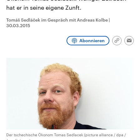
CDU, SPD und FDP regiert.-
aktuelle Weltgeschehen.
hat er in seine eigene Zunft.
Umfragen, Prognosen,
Wahlprogramme, aktuelle Berichte
Sendungen
Programm
Podcasts
und Hintergründe zu den Parteien
Tomáš Sedláček im Gespräch mit Andreas Kolbe
|
und Kandidaten der anstehenden
30.03.2015
Wahl.
Audio-Archiv
Abonnieren
Link
Emai
kopieren/te
Der tschechische Ökonom Tomas Sedlacek (picture alliance / dpa /