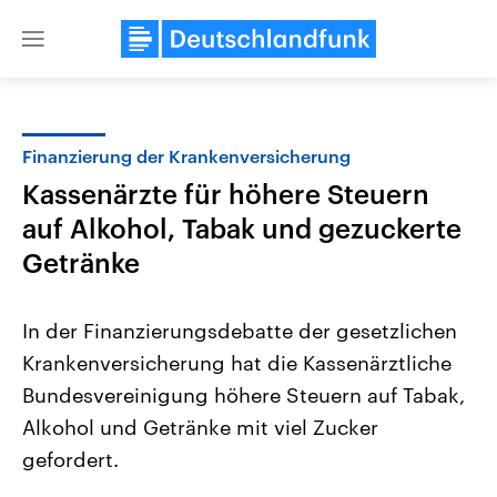
Close
menu
Finanzierung der Krankenversicherung
Themen
Kassenärzte für höhere Steuern
auf Alkohol, Tabak und gezuckerte
Getränke
In der Finanzierungsdebatte der gesetzlichen
Krankenversicherung hat die Kassenärztliche
Landtagswahl Sachsen-Anhalt
USA
Bundesvereinigung höhere Steuern auf Tabak,
2026
Aktuelle Beiträge, Analys
Alle Informationen
Alkohol und Getränke mit viel Zucker
Hintergründe
Sachsen-Anhalt wählt am 6.
Wirtschaftlich und militäri
gefordert.
September 2026 einen neuen
gehören die Vereinigten S
Landtag. Seit 2021 wird das
den mächtigsten Ländern 
Bundesland von einer Koalition aus
mit großem Einfluss auf d