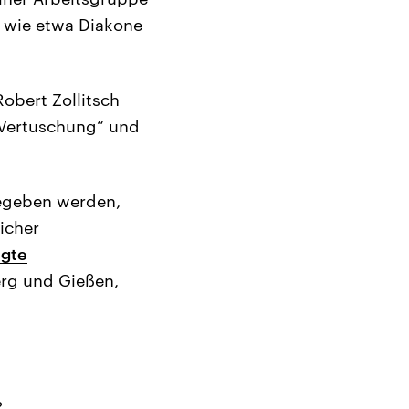
e wie etwa Diakone
obert Zollitsch
 Vertuschung“ und
gegeben werden,
icher
egte
rg und Gießen,
?