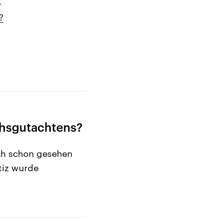
?
chsgutachtens?
ch schon gesehen
stiz wurde