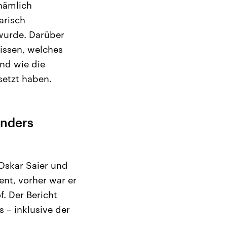
 nämlich
arisch
 wurde. Darüber
wissen, welches
und wie die
setzt haben.
onders
 Oskar Saier und
ent, vorher war er
f. Der Bericht
 – inklusive der