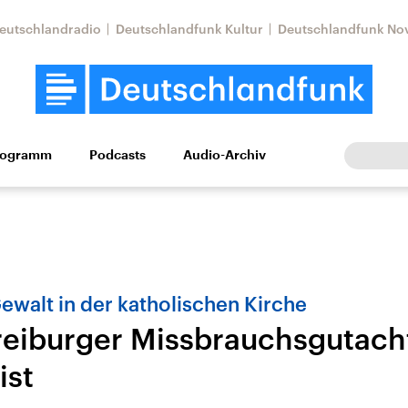
eutschlandradio
Deutschlandfunk Kultur
Deutschlandfunk No
rogramm
Podcasts
Audio-Archiv
Wirtschaft
Wissen
Kultur
Europa
Gesellschaf
Gewalt in der katholischen Kirche
reiburger Missbrauchsgutach
ist
tkonflikt
Iran
Faktenchecks
In unseren Faktenc
lle Lage und
Aktuelle Lage und