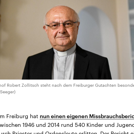
hof Robert Zollitsch steht nach dem Freiburger Gutachten besonders
 Seeger)
um Freiburg hat
nun einen eigenen Missbrauchsberi
ischen 1946 und 2014 rund 540 Kinder und Jugend
urch Priester und Ordensleute erlitten. Der Bericht 