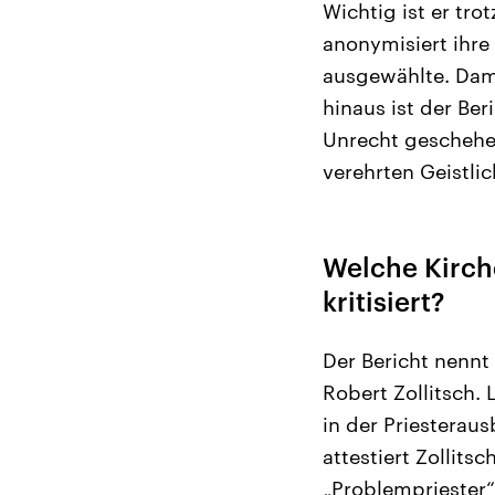
Wichtig ist er tr
anonymisiert ihre
ausgewählte. Dami
hinaus ist der Be
Unrecht geschehen
verehrten Geistli
Welche Kirch
kritisiert?
Der Bericht nennt
Robert Zollitsch. 
in der Priesteraus
attestiert Zollits
„Problempriester“