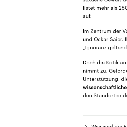
listet mehr als 2
auf.
Im Zentrum der Vo
und Oskar Saier. 
„Ignoranz geltend
Doch die Kritik a
nimmt zu. Geforde
Unterstützung, d
wissenschaftlich
den Standorten der
Was sind die 